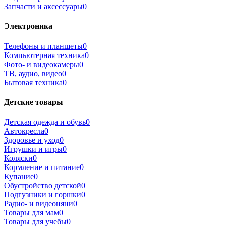
Запчасти и аксессуары
0
Электроника
Телефоны и планшеты
0
Компьютерная техника
0
Фото- и видеокамеры
0
ТВ, аудио, видео
0
Бытовая техника
0
Детские товары
Детская одежда и обувь
0
Автокресла
0
Здоровье и уход
0
Игрушки и игры
0
Коляски
0
Кормление и питание
0
Купание
0
Обустройство детской
0
Подгузники и горшки
0
Радио- и видеоняни
0
Товары для мам
0
Товары для учебы
0