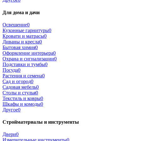
Для дома и дачи
Освещение
0
Кухонные гарнитуры
0
Кровати и матрасы
0
Диваны и кресла
0
Бытовая химия
0
Оформление интерьера
0
Охрана и сигнализации
0
Подставки и тумбы
0
Посуда
0
Растения и семена
0
Сад и огород
0
Садовая мебель
0
Столы и стулья
0
Текстиль и ковры
0
Шкафы и комоды
0
Другое
0
Стройматериалы и инструменты
Двери
0
Измерительные инструменты
0