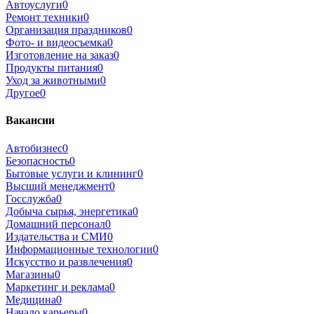
Автоуслуги
0
Ремонт техники
0
Организация праздников
0
Фото- и видеосъемка
0
Изготовление на заказ
0
Продукты питания
0
Уход за животными
0
Другое
0
Вакансии
Автобизнес
0
Безопасность
0
Бытовые услуги и клининг
0
Высший менеджмент
0
Госслужба
0
Добыча сырья, энергетика
0
Домашний персонал
0
Издательства и СМИ
0
Информационные технологии
0
Искусство и развлечения
0
Магазины
0
Маркетинг и реклама
0
Медицина
0
Начало карьеры
0