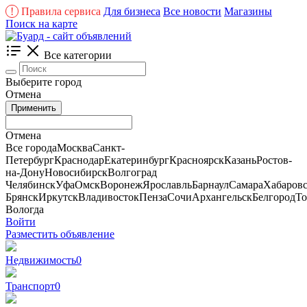
!
Правила сервиса
Для бизнеса
Все новости
Магазины
Поиск на карте
Все категории
Выберите город
Отмена
Применить
Отмена
Все города
Москва
Санкт-
Петербург
Краснодар
Екатеринбург
Красноярск
Казань
Ростов-
на-Дону
Новосибирск
Волгоград
Челябинск
Уфа
Омск
Воронеж
Ярославль
Барнаул
Самара
Хабаров
Брянск
Иркутск
Владивосток
Пенза
Сочи
Архангельск
Белгород
То
Вологда
Войти
Разместить объявление
Недвижимость
0
Транспорт
0