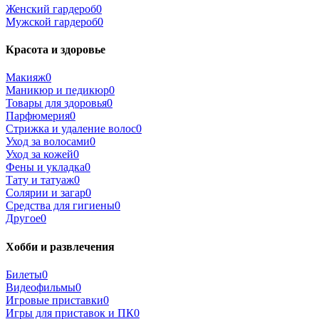
Женский гардероб
0
Мужской гардероб
0
Красота и здоровье
Макияж
0
Маникюр и педикюр
0
Товары для здоровья
0
Парфюмерия
0
Стрижка и удаление волос
0
Уход за волосами
0
Уход за кожей
0
Фены и укладка
0
Тату и татуаж
0
Солярии и загар
0
Средства для гигиены
0
Другое
0
Хобби и развлечения
Билеты
0
Видеофильмы
0
Игровые приставки
0
Игры для приставок и ПК
0