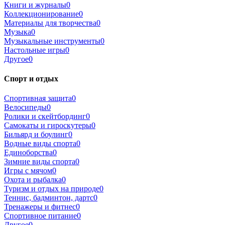
Книги и журналы
0
Коллекционирование
0
Материалы для творчества
0
Музыка
0
Музыкальные инструменты
0
Настольные игры
0
Другое
0
Спорт и отдых
Спортивная защита
0
Велосипеды
0
Ролики и скейтбординг
0
Самокаты и гироскутеры
0
Бильярд и боулинг
0
Водные виды спорта
0
Единоборства
0
Зимние виды спорта
0
Игры с мячом
0
Охота и рыбалка
0
Туризм и отдых на природе
0
Теннис, бадминтон, дартс
0
Тренажеры и фитнес
0
Спортивное питание
0
Другое
0