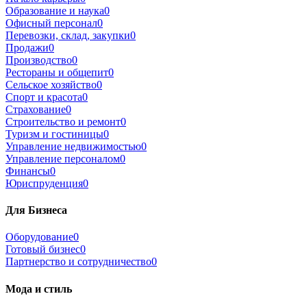
Образование и наука
0
Офисный персонал
0
Перевозки, склад, закупки
0
Продажи
0
Производство
0
Рестораны и общепит
0
Сельское хозяйство
0
Спорт и красота
0
Страхование
0
Строительство и ремонт
0
Туризм и гостиницы
0
Управление недвижимостью
0
Управление персоналом
0
Финансы
0
Юриспруденция
0
Для Бизнеса
Оборудование
0
Готовый бизнес
0
Партнерство и сотрудничество
0
Мода и стиль