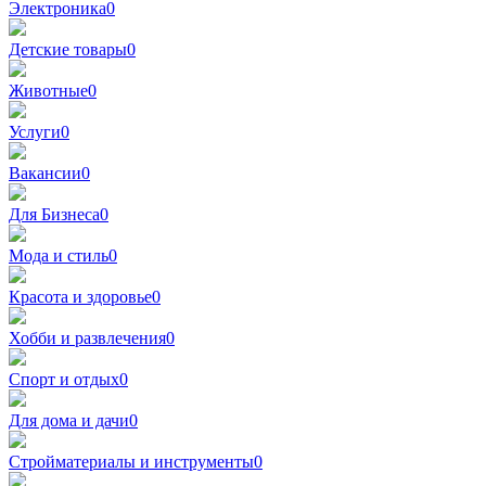
Электроника
0
Детские товары
0
Животные
0
Услуги
0
Вакансии
0
Для Бизнеса
0
Мода и стиль
0
Красота и здоровье
0
Хобби и развлечения
0
Спорт и отдых
0
Для дома и дачи
0
Стройматериалы и инструменты
0