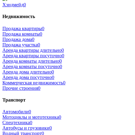
Хэндмейд
0
Недвижимость
Продажа квартиры
0
Продажа комнаты
0
Продажа дома
0
Продажа участка
0
Аренда квартиры длительно
0
Аренда квартиры посуточно
0
Аренда комнаты длительно
0
Аренда комнаты посуточно
0
Аренда дома длительно
0
Аренда дома посуточно
0
Коммерческая недвижимость
0
Прочие строения
0
Транспорт
Автомобили
0
Мотоциклы и мототехника
0
Спецтехника
0
Автобусы и грузовики
0
Водный транспорт
0