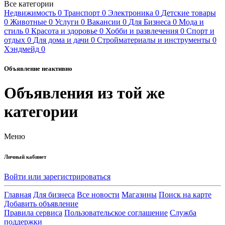
Все категории
Недвижимость
0
Транспорт
0
Электроника
0
Детские товары
0
Животные
0
Услуги
0
Вакансии
0
Для Бизнеса
0
Мода и
стиль
0
Красота и здоровье
0
Хобби и развлечения
0
Спорт и
отдых
0
Для дома и дачи
0
Стройматериалы и инструменты
0
Хэндмейд
0
Объявление неактивно
Объявления из той же
категории
Меню
Личный кабинет
Войти или зарегистрироваться
Главная
Для бизнеса
Все новости
Магазины
Поиск на карте
Добавить объявление
Правила сервиса
Пользовательское соглашение
Служба
поддержки