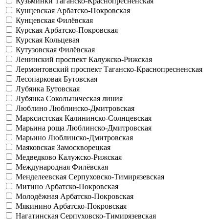
Кузьминки
Таганско-Краснопресненская
Кунцевская
Арбатско-Покровская
Кунцевская
Филёвская
Курская
Арбатско-Покровская
Курская
Кольцевая
Кутузовская
Филёвская
Ленинский проспект
Калужско-Рижская
Лермонтовский проспект
Таганско-Краснопресненская
Лесопарковая
Бутовская
Лубянка
Бутовская
Лубянка
Сокольническая линия
Люблино
Люблинско-Дмитровская
Марксистская
Калининско-Солнцевская
Марьина роща
Люблинско-Дмитровская
Марьино
Люблинско-Дмитровская
Маяковская
Замоскворецкая
Медведково
Калужско-Рижская
Международная
Филёвская
Менделеевская
Серпуховско-Тимирязевская
Митино
Арбатско-Покровская
Молодёжная
Арбатско-Покровская
Мякинино
Арбатско-Покровская
Нагатинская
Серпуховско-Тимирязевская