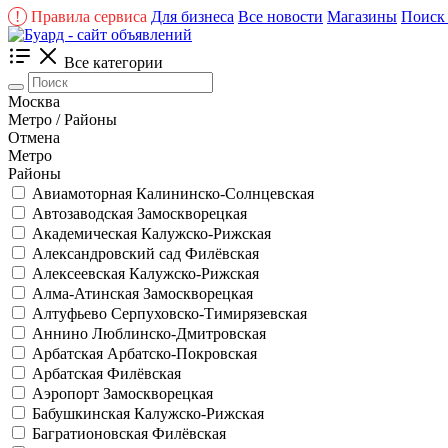
!
Правила сервиса
Для бизнеса
Все новости
Магазины
Поиск 
Все категории
Москва
Метро / Районы
Отмена
Метро
Районы
Авиамоторная
Калининско-Солнцевская
Автозаводская
Замоскворецкая
Академическая
Калужско-Рижская
Александровский сад
Филёвская
Алексеевская
Калужско-Рижская
Алма-Атинская
Замоскворецкая
Алтуфьево
Серпуховско-Тимирязевская
Аннино
Люблинско-Дмитровская
Арбатская
Арбатско-Покровская
Арбатская
Филёвская
Аэропорт
Замоскворецкая
Бабушкинская
Калужско-Рижская
Багратионовская
Филёвская