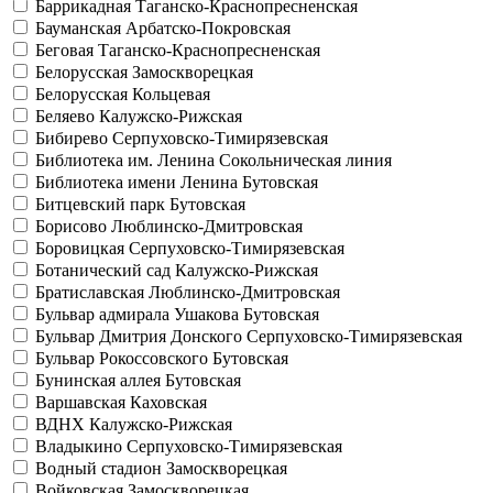
Баррикадная
Таганско-Краснопресненская
Бауманская
Арбатско-Покровская
Беговая
Таганско-Краснопресненская
Белорусская
Замоскворецкая
Белорусская
Кольцевая
Беляево
Калужско-Рижская
Бибирево
Серпуховско-Тимирязевская
Библиотека им. Ленина
Сокольническая линия
Библиотека имени Ленина
Бутовская
Битцевский парк
Бутовская
Борисово
Люблинско-Дмитровская
Боровицкая
Серпуховско-Тимирязевская
Ботанический сад
Калужско-Рижская
Братиславская
Люблинско-Дмитровская
Бульвар адмирала Ушакова
Бутовская
Бульвар Дмитрия Донского
Серпуховско-Тимирязевская
Бульвар Рокоссовского
Бутовская
Бунинская аллея
Бутовская
Варшавская
Каховская
ВДНХ
Калужско-Рижская
Владыкино
Серпуховско-Тимирязевская
Водный стадион
Замоскворецкая
Войковская
Замоскворецкая