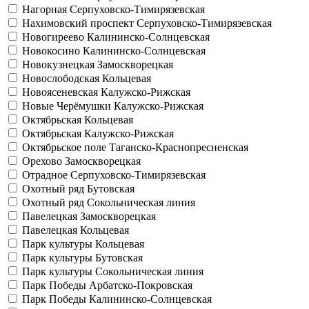
Нагорная
Серпуховско-Тимирязевская
Нахимовский проспект
Серпуховско-Тимирязевская
Новогиреево
Калининско-Солнцевская
Новокосино
Калининско-Солнцевская
Новокузнецкая
Замоскворецкая
Новослободская
Кольцевая
Новоясеневская
Калужско-Рижская
Новые Черёмушки
Калужско-Рижская
Октябрьская
Кольцевая
Октябрьская
Калужско-Рижская
Октябрьское поле
Таганско-Краснопресненская
Орехово
Замоскворецкая
Отрадное
Серпуховско-Тимирязевская
Охотный ряд
Бутовская
Охотный ряд
Сокольническая линия
Павелецкая
Замоскворецкая
Павелецкая
Кольцевая
Парк культуры
Кольцевая
Парк культуры
Бутовская
Парк культуры
Сокольническая линия
Парк Победы
Арбатско-Покровская
Парк Победы
Калининско-Солнцевская