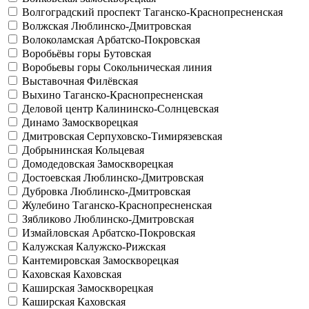
Волгоградский проспект
Таганско-Краснопресненская
Волжская
Люблинско-Дмитровская
Волоколамская
Арбатско-Покровская
Воробьёвы горы
Бутовская
Воробьевы горы
Сокольническая линия
Выставочная
Филёвская
Выхино
Таганско-Краснопресненская
Деловой центр
Калининско-Солнцевская
Динамо
Замоскворецкая
Дмитровская
Серпуховско-Тимирязевская
Добрынинская
Кольцевая
Домодедовская
Замоскворецкая
Достоевская
Люблинско-Дмитровская
Дубровка
Люблинско-Дмитровская
Жулебино
Таганско-Краснопресненская
Зябликово
Люблинско-Дмитровская
Измайловская
Арбатско-Покровская
Калужская
Калужско-Рижская
Кантемировская
Замоскворецкая
Каховская
Каховская
Каширская
Замоскворецкая
Каширская
Каховская