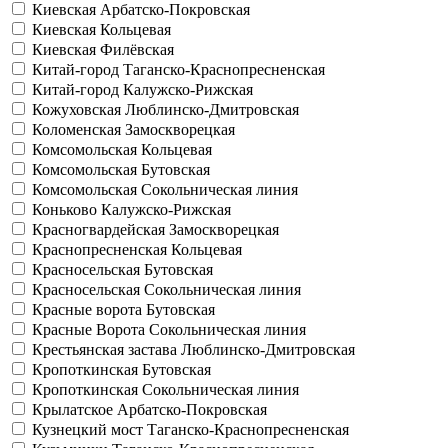
Киевская
Арбатско-Покровская
Киевская
Кольцевая
Киевская
Филёвская
Китай-город
Таганско-Краснопресненская
Китай-город
Калужско-Рижская
Кожуховская
Люблинско-Дмитровская
Коломенская
Замоскворецкая
Комсомольская
Кольцевая
Комсомольская
Бутовская
Комсомольская
Сокольническая линия
Коньково
Калужско-Рижская
Красногвардейская
Замоскворецкая
Краснопресненская
Кольцевая
Красносельская
Бутовская
Красносельская
Сокольническая линия
Красные ворота
Бутовская
Красные Ворота
Сокольническая линия
Крестьянская застава
Люблинско-Дмитровская
Кропоткинская
Бутовская
Кропоткинская
Сокольническая линия
Крылатское
Арбатско-Покровская
Кузнецкий мост
Таганско-Краснопресненская