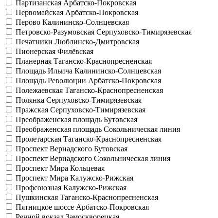
Партизанская
Арбатско-Покровская
Первомайская
Арбатско-Покровская
Перово
Калининско-Солнцевская
Петровско-Разумовская
Серпуховско-Тимирязевская
Печатники
Люблинско-Дмитровская
Пионерская
Филёвская
Планерная
Таганско-Краснопресненская
Площадь Ильича
Калининско-Солнцевская
Площадь Революции
Арбатско-Покровская
Полежаевская
Таганско-Краснопресненская
Полянка
Серпуховско-Тимирязевская
Пражская
Серпуховско-Тимирязевская
Преображенская площадь
Бутовская
Преображенская площадь
Сокольническая линия
Пролетарская
Таганско-Краснопресненская
Проспект Вернадского
Бутовская
Проспект Вернадского
Сокольническая линия
Проспект Мира
Кольцевая
Проспект Мира
Калужско-Рижская
Профсоюзная
Калужско-Рижская
Пушкинская
Таганско-Краснопресненская
Пятницкое шоссе
Арбатско-Покровская
Речной вокзал
Замоскворецкая