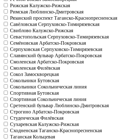
Рижская
Калужско-Рижская
Римская
Люблинско-Дмитровская
Рязанский проспект
Таганско-Краснопресненская
Савёловская
Серпуховско-Тимирязевская
Свиблово
Калужско-Рижская
Севастопольская
Серпуховско-Тимирязевская
Семёновская
Арбатско-Покровская
Серпуховская
Серпуховско-Тимирязевская
Славянский бульвар
Арбатско-Покровская
Смоленская
Арбатско-Покровская
Смоленская
Филёвская
Сокол
Замоскворецкая
Сокольники
Бутовская
Сокольники
Сокольническая линия
Спортивная
Бутовская
Спортивная
Сокольническая линия
Сретенский бульвар
Люблинско-Дмитровская
Строгино
Арбатско-Покровская
Студенческая
Филёвская
Сухаревская
Калужско-Рижская
Сходненская
Таганско-Краснопресненская
Таганская
Кольцевая