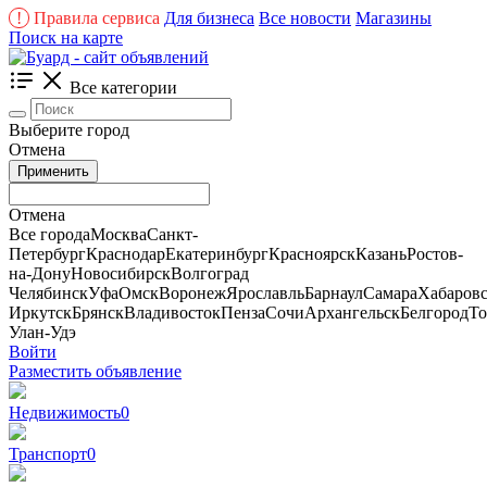
!
Правила сервиса
Для бизнеса
Все новости
Магазины
Поиск на карте
Все категории
Выберите город
Отмена
Применить
Отмена
Все города
Москва
Санкт-
Петербург
Краснодар
Екатеринбург
Красноярск
Казань
Ростов-
на-Дону
Новосибирск
Волгоград
Челябинск
Уфа
Омск
Воронеж
Ярославль
Барнаул
Самара
Хабаров
Иркутск
Брянск
Владивосток
Пенза
Сочи
Архангельск
Белгород
То
Улан-Удэ
Войти
Разместить объявление
Недвижимость
0
Транспорт
0