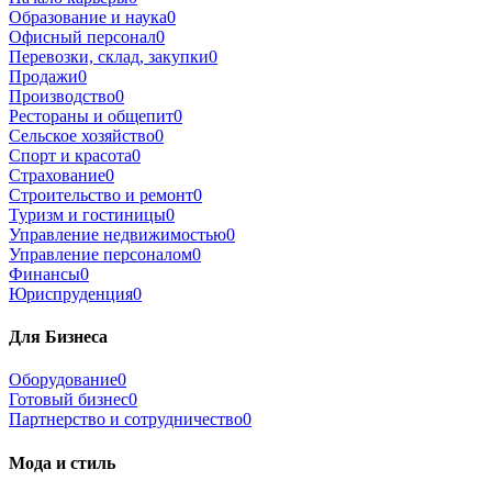
Образование и наука
0
Офисный персонал
0
Перевозки, склад, закупки
0
Продажи
0
Производство
0
Рестораны и общепит
0
Сельское хозяйство
0
Спорт и красота
0
Страхование
0
Строительство и ремонт
0
Туризм и гостиницы
0
Управление недвижимостью
0
Управление персоналом
0
Финансы
0
Юриспруденция
0
Для Бизнеса
Оборудование
0
Готовый бизнес
0
Партнерство и сотрудничество
0
Мода и стиль