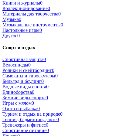
Книги и журналы
0
Коллекционирование
0
Материалы для творчества
0
Музыка
0
Музыкальные инструменты
0
Настольные игры
0
Другое
0
Спорт и отдых
Спортивная защита
0
Велосипеды
0
Ролики и скейтбординг
0
Самокаты и гироскутеры
0
Бильярд и боулинг
0
Водные виды спорта
0
Единоборства
0
Зимние виды спорта
0
Игры с мячом
0
Охота и рыбалка
0
Туризм и отдых на природе
0
Теннис, бадминтон, дартс
0
Тренажеры и фитнес
0
Спортивное питание
0
Другое
0