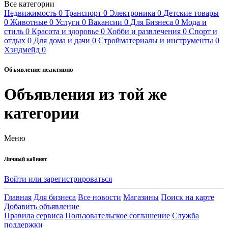
Все категории
Недвижимость
0
Транспорт
0
Электроника
0
Детские товары
0
Животные
0
Услуги
0
Вакансии
0
Для Бизнеса
0
Мода и
стиль
0
Красота и здоровье
0
Хобби и развлечения
0
Спорт и
отдых
0
Для дома и дачи
0
Стройматериалы и инструменты
0
Хэндмейд
0
Объявление неактивно
Объявления из той же
категории
Меню
Личный кабинет
Войти или зарегистрироваться
Главная
Для бизнеса
Все новости
Магазины
Поиск на карте
Добавить объявление
Правила сервиса
Пользовательское соглашение
Служба
поддержки