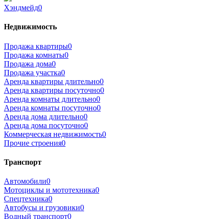
Хэндмейд
0
Недвижимость
Продажа квартиры
0
Продажа комнаты
0
Продажа дома
0
Продажа участка
0
Аренда квартиры длительно
0
Аренда квартиры посуточно
0
Аренда комнаты длительно
0
Аренда комнаты посуточно
0
Аренда дома длительно
0
Аренда дома посуточно
0
Коммерческая недвижимость
0
Прочие строения
0
Транспорт
Автомобили
0
Мотоциклы и мототехника
0
Спецтехника
0
Автобусы и грузовики
0
Водный транспорт
0