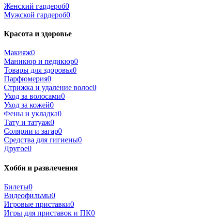
Женский гардероб
0
Мужской гардероб
0
Красота и здоровье
Макияж
0
Маникюр и педикюр
0
Товары для здоровья
0
Парфюмерия
0
Стрижка и удаление волос
0
Уход за волосами
0
Уход за кожей
0
Фены и укладка
0
Тату и татуаж
0
Солярии и загар
0
Средства для гигиены
0
Другое
0
Хобби и развлечения
Билеты
0
Видеофильмы
0
Игровые приставки
0
Игры для приставок и ПК
0