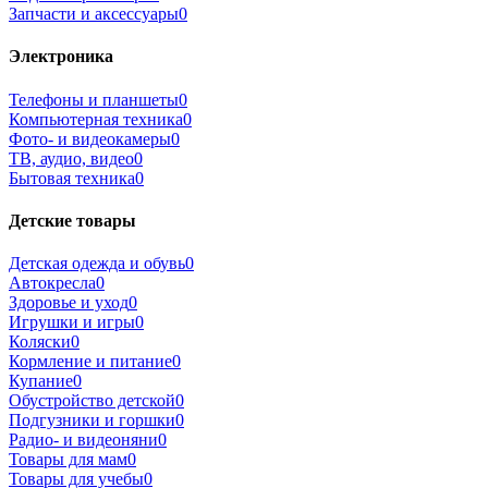
Запчасти и аксессуары
0
Электроника
Телефоны и планшеты
0
Компьютерная техника
0
Фото- и видеокамеры
0
ТВ, аудио, видео
0
Бытовая техника
0
Детские товары
Детская одежда и обувь
0
Автокресла
0
Здоровье и уход
0
Игрушки и игры
0
Коляски
0
Кормление и питание
0
Купание
0
Обустройство детской
0
Подгузники и горшки
0
Радио- и видеоняни
0
Товары для мам
0
Товары для учебы
0