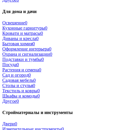
Для дома и дачи
Освещение
0
Кухонные гарнитуры
0
Кровати и матрасы
0
Диваны и кресла
0
Бытовая химия
0
Оформление интерьера
0
Охрана и сигнализации
0
Подставки и тумбы
0
Посуда
0
Растения и семена
0
Сад и огород
0
Садовая мебель
0
Столы и стулья
0
Текстиль и ковры
0
Шкафы и комоды
0
Другое
0
Стройматериалы и инструменты
Двери
0
Измерительные инструменты
0