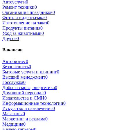
Автоуслуги
0
Ремонт техники
0
Организация праздников
0
Фото- и видеосъемка
0
Изготовление на заказ
0
Продукты питания
0
Уход за животными
0
Другое
0
Вакансии
Автобизнес
0
Безопасность
0
Бытовые услуги и клининг
0
Высший менеджмент
0
Госслужба
0
Добыча сырья, энергетика
0
Домашний персонал
0
Издательства и СМИ
0
Информационные технологии
0
Искусство и развлечения
0
Магазины
0
Маркетинг и реклама
0
Медицина
0
Начало карьеры
0