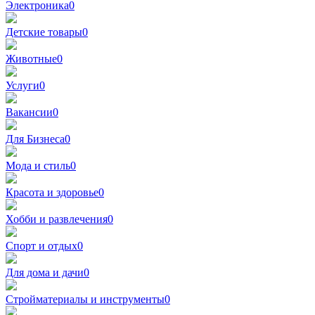
Электроника
0
Детские товары
0
Животные
0
Услуги
0
Вакансии
0
Для Бизнеса
0
Мода и стиль
0
Красота и здоровье
0
Хобби и развлечения
0
Спорт и отдых
0
Для дома и дачи
0
Стройматериалы и инструменты
0