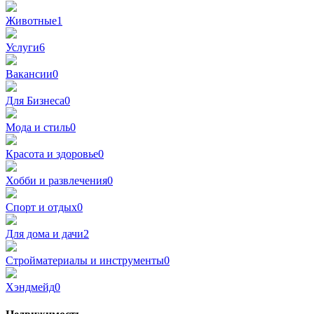
Животные
1
Услуги
6
Вакансии
0
Для Бизнеса
0
Мода и стиль
0
Красота и здоровье
0
Хобби и развлечения
0
Спорт и отдых
0
Для дома и дачи
2
Стройматериалы и инструменты
0
Хэндмейд
0