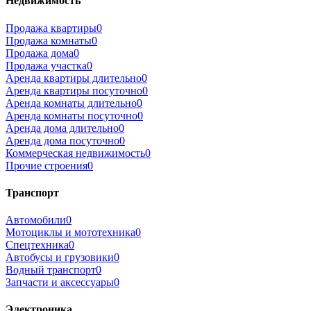
Недвижимость
Продажа квартиры
0
Продажа комнаты
0
Продажа дома
0
Продажа участка
0
Аренда квартиры длительно
0
Аренда квартиры посуточно
0
Аренда комнаты длительно
0
Аренда комнаты посуточно
0
Аренда дома длительно
0
Аренда дома посуточно
0
Коммерческая недвижимость
0
Прочие строения
0
Транспорт
Автомобили
0
Мотоциклы и мототехника
0
Спецтехника
0
Автобусы и грузовики
0
Водный транспорт
0
Запчасти и аксессуары
0
Электроника