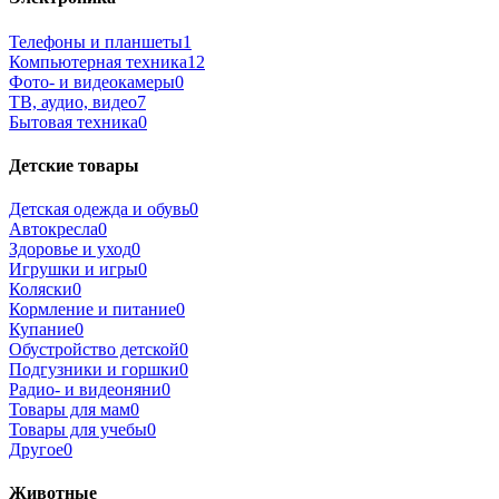
Телефоны и планшеты
1
Компьютерная техника
12
Фото- и видеокамеры
0
ТВ, аудио, видео
7
Бытовая техника
0
Детские товары
Детская одежда и обувь
0
Автокресла
0
Здоровье и уход
0
Игрушки и игры
0
Коляски
0
Кормление и питание
0
Купание
0
Обустройство детской
0
Подгузники и горшки
0
Радио- и видеоняни
0
Товары для мам
0
Товары для учебы
0
Другое
0
Животные