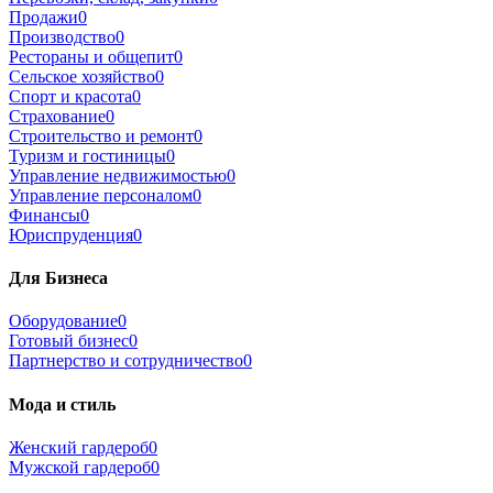
Продажи
0
Производство
0
Рестораны и общепит
0
Сельское хозяйство
0
Спорт и красота
0
Страхование
0
Строительство и ремонт
0
Туризм и гостиницы
0
Управление недвижимостью
0
Управление персоналом
0
Финансы
0
Юриспруденция
0
Для Бизнеса
Оборудование
0
Готовый бизнес
0
Партнерство и сотрудничество
0
Мода и стиль
Женский гардероб
0
Мужской гардероб
0