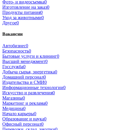
Фото- и видеосъемка
0
Изготовление на заказ
0
Продукты питания
0
Уход за животными
0
Другое
0
Вакансии
Автобизнес
0
Безопасность
0
Бытовые услуги и клининг
0
Высший менеджмент
0
Госслужба
0
Добыча сырья, энергетика
0
Домашний персонал
0
Издательства и СМИ
0
Информационные технологии
0
Искусство и развлечения
0
Магазины
0
Маркетинг и реклама
0
Медицина
0
Начало карьеры
0
Образование и наука
0
Офисный персонал
0
Перевозки, склад, закупки
0