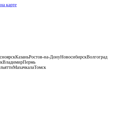
на карте
сноярск
Казань
Ростов-на-Дону
Новосибирск
Волгоград
ск
Владимир
Пермь
льятти
Махачкала
Томск