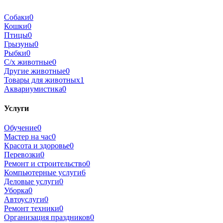
Собаки
0
Кошки
0
Птицы
0
Грызуны
0
Рыбки
0
С/х животные
0
Другие животные
0
Товары для животных
1
Аквариумистика
0
Услуги
Обучение
0
Мастер на час
0
Красота и здоровье
0
Перевозки
0
Ремонт и строительство
0
Компьютерные услуги
6
Деловые услуги
0
Уборка
0
Автоуслуги
0
Ремонт техники
0
Организация праздников
0