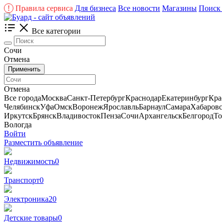
!
Правила сервиса
Для бизнеса
Все новости
Магазины
Поиск 
Все категории
Сочи
Отмена
Применить
Отмена
Все города
Москва
Санкт-Петербург
Краснодар
Екатеринбург
Кра
Челябинск
Уфа
Омск
Воронеж
Ярославль
Барнаул
Самара
Хабаров
Иркутск
Брянск
Владивосток
Пенза
Сочи
Архангельск
Белгород
То
Вологда
Войти
Разместить объявление
Недвижимость
0
Транспорт
0
Электроника
20
Детские товары
0