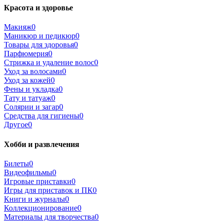
Красота и здоровье
Макияж
0
Маникюр и педикюр
0
Товары для здоровья
0
Парфюмерия
0
Стрижка и удаление волос
0
Уход за волосами
0
Уход за кожей
0
Фены и укладка
0
Тату и татуаж
0
Солярии и загар
0
Средства для гигиены
0
Другое
0
Хобби и развлечения
Билеты
0
Видеофильмы
0
Игровые приставки
0
Игры для приставок и ПК
0
Книги и журналы
0
Коллекционирование
0
Материалы для творчества
0