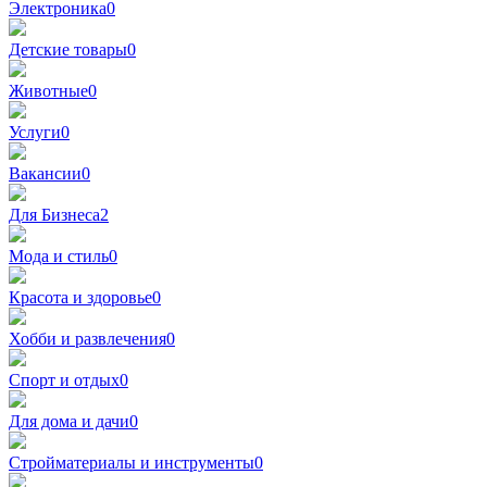
Электроника
0
Детские товары
0
Животные
0
Услуги
0
Вакансии
0
Для Бизнеса
2
Мода и стиль
0
Красота и здоровье
0
Хобби и развлечения
0
Спорт и отдых
0
Для дома и дачи
0
Стройматериалы и инструменты
0