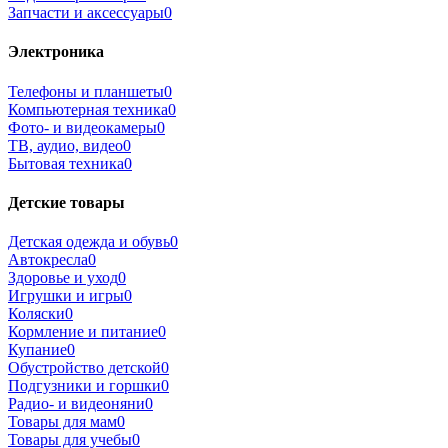
Запчасти и аксессуары
0
Электроника
Телефоны и планшеты
0
Компьютерная техника
0
Фото- и видеокамеры
0
ТВ, аудио, видео
0
Бытовая техника
0
Детские товары
Детская одежда и обувь
0
Автокресла
0
Здоровье и уход
0
Игрушки и игры
0
Коляски
0
Кормление и питание
0
Купание
0
Обустройство детской
0
Подгузники и горшки
0
Радио- и видеоняни
0
Товары для мам
0
Товары для учебы
0