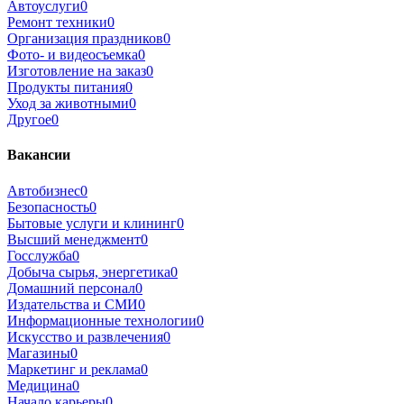
Автоуслуги
0
Ремонт техники
0
Организация праздников
0
Фото- и видеосъемка
0
Изготовление на заказ
0
Продукты питания
0
Уход за животными
0
Другое
0
Вакансии
Автобизнес
0
Безопасность
0
Бытовые услуги и клининг
0
Высший менеджмент
0
Госслужба
0
Добыча сырья, энергетика
0
Домашний персонал
0
Издательства и СМИ
0
Информационные технологии
0
Искусство и развлечения
0
Магазины
0
Маркетинг и реклама
0
Медицина
0
Начало карьеры
0