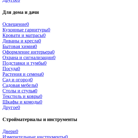
Для дома и дачи
Освещение
0
Кухонные гарнитуры
0
Кровати и матрасы
0
Диваны и кресла
0
Бытовая химия
0
Оформление интерьера
0
Охрана и сигнализации
0
Подставки и тумбы
0
Посуда
0
Растения и семена
0
Сад и огород
0
Садовая мебель
0
Столы и стулья
0
Текстиль и ковры
0
Шкафы и комоды
0
Другое
0
Стройматериалы и инструменты
Двери
0
Измерительные инструменты
0