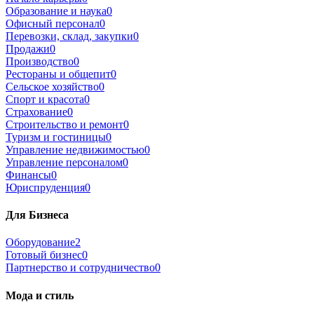
Образование и наука
0
Офисный персонал
0
Перевозки, склад, закупки
0
Продажи
0
Производство
0
Рестораны и общепит
0
Сельское хозяйство
0
Спорт и красота
0
Страхование
0
Строительство и ремонт
0
Туризм и гостиницы
0
Управление недвижимостью
0
Управление персоналом
0
Финансы
0
Юриспруденция
0
Для Бизнеса
Оборудование
2
Готовый бизнес
0
Партнерство и сотрудничество
0
Мода и стиль