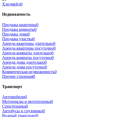
Хэндмейд
0
Недвижимость
Продажа квартиры
0
Продажа комнаты
0
Продажа дома
0
Продажа участка
0
Аренда квартиры длительно
0
Аренда квартиры посуточно
0
Аренда комнаты длительно
0
Аренда комнаты посуточно
0
Аренда дома длительно
0
Аренда дома посуточно
0
Коммерческая недвижимость
0
Прочие строения
0
Транспорт
Автомобили
0
Мотоциклы и мототехника
0
Спецтехника
0
Автобусы и грузовики
0
Водный транспорт
0