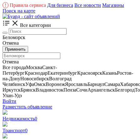
!
Правила сервиса
Для бизнеса
Все новости
Магазины
Поиск на карте
Все категории
Беломорск
Отмена
Применить
Отмена
Все города
Москва
Санкт-
Петербург
Краснодар
Екатеринбург
Красноярск
Казань
Ростов-
на-Дону
Новосибирск
Волгоград
Челябинск
Уфа
Омск
Воронеж
Ярославль
Барнаул
Самара
Хабаров
Иркутск
Брянск
Владивосток
Пенза
Сочи
Архангельск
Белгород
То
Улан-Удэ
Войти
Разместить объявление
Недвижимость
0
Транспорт
0