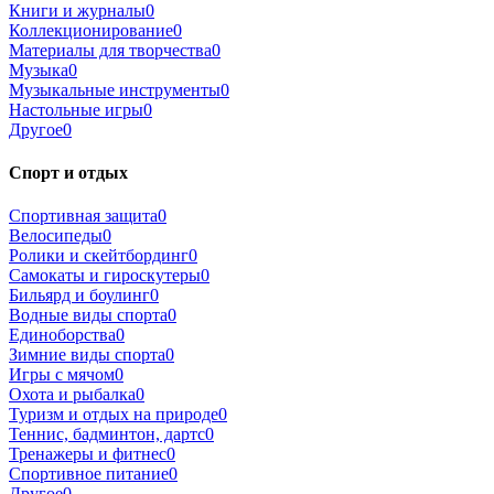
Книги и журналы
0
Коллекционирование
0
Материалы для творчества
0
Музыка
0
Музыкальные инструменты
0
Настольные игры
0
Другое
0
Спорт и отдых
Спортивная защита
0
Велосипеды
0
Ролики и скейтбординг
0
Самокаты и гироскутеры
0
Бильярд и боулинг
0
Водные виды спорта
0
Единоборства
0
Зимние виды спорта
0
Игры с мячом
0
Охота и рыбалка
0
Туризм и отдых на природе
0
Теннис, бадминтон, дартс
0
Тренажеры и фитнес
0
Спортивное питание
0
Другое
0