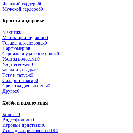
Женский гардероб
0
Мужской гардероб
0
Красота и здоровье
Макияж
0
Маникюр и педикюр
0
Товары для здоровья
0
Парфюмерия
0
Стрижка и удаление волос
0
Уход за волосами
0
Уход за кожей
0
Фены и укладка
0
Тату и татуаж
0
Солярии и загар
0
Средства для гигиены
0
Другое
0
Хобби и развлечения
Билеты
0
Видеофильмы
0
Игровые приставки
0
Игры для приставок и ПК
0