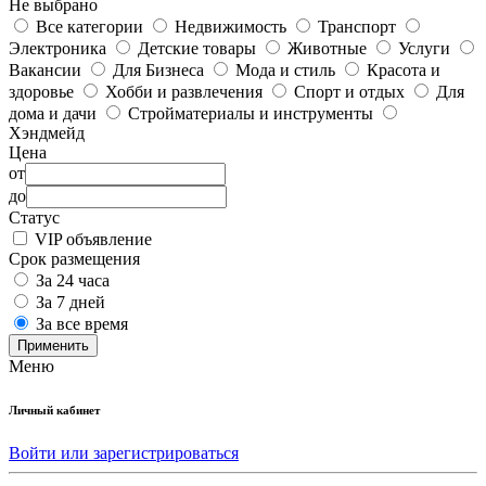
Не выбрано
Все категории
Недвижимость
Транспорт
Электроника
Детские товары
Животные
Услуги
Вакансии
Для Бизнеса
Мода и стиль
Красота и
здоровье
Хобби и развлечения
Спорт и отдых
Для
дома и дачи
Стройматериалы и инструменты
Хэндмейд
Цена
от
до
Статус
VIP объявление
Срок размещения
За 24 часа
За 7 дней
За все время
Применить
Меню
Личный кабинет
Войти или зарегистрироваться