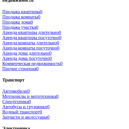
Недвижимость
Продажа квартиры
0
Продажа комнаты
0
Продажа дома
0
Продажа участка
0
Аренда квартиры длительно
0
Аренда квартиры посуточно
0
Аренда комнаты длительно
0
Аренда комнаты посуточно
0
Аренда дома длительно
0
Аренда дома посуточно
0
Коммерческая недвижимость
0
Прочие строения
0
Транспорт
Автомобили
0
Мотоциклы и мототехника
0
Спецтехника
0
Автобусы и грузовики
0
Водный транспорт
0
Запчасти и аксессуары
0
Электроника