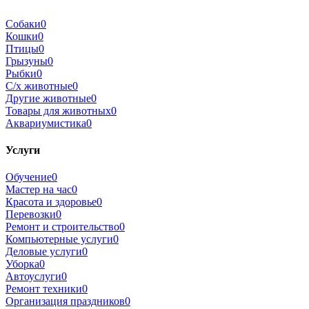
Собаки
0
Кошки
0
Птицы
0
Грызуны
0
Рыбки
0
С/х животные
0
Другие животные
0
Товары для животных
0
Аквариумистика
0
Услуги
Обучение
0
Мастер на час
0
Красота и здоровье
0
Перевозки
0
Ремонт и строительство
0
Компьютерные услуги
0
Деловые услуги
0
Уборка
0
Автоуслуги
0
Ремонт техники
0
Организация праздников
0