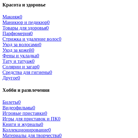
Красота и здоровье
Макияж
0
Маникюр и педикюр
0
Товары для здоровья
0
Парфюмерия
0
Стрижка и удаление волос
0
Уход за волосами
0
Уход за кожей
0
Фены и укладка
0
Тату и татуаж
0
Солярии и загар
0
Средства для гигиены
0
Другое
0
Хобби и развлечения
Билеты
0
Видеофильмы
0
Игровые приставки
0
Игры для приставок и ПК
0
Книги и журналы
0
Коллекционирование
0
Материалы для творчества
0