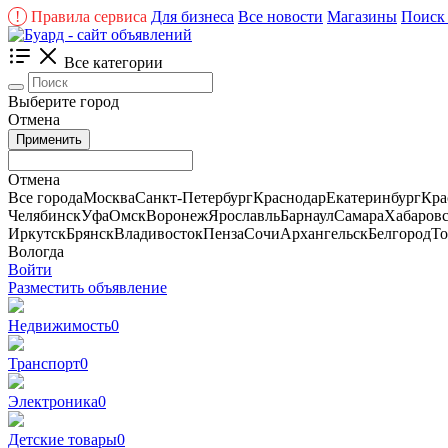
!
Правила сервиса
Для бизнеса
Все новости
Магазины
Поиск 
Все категории
Выберите город
Отмена
Применить
Отмена
Все города
Москва
Санкт-Петербург
Краснодар
Екатеринбург
Кра
Челябинск
Уфа
Омск
Воронеж
Ярославль
Барнаул
Самара
Хабаров
Иркутск
Брянск
Владивосток
Пенза
Сочи
Архангельск
Белгород
То
Вологда
Войти
Разместить объявление
Недвижимость
0
Транспорт
0
Электроника
0
Детские товары
0