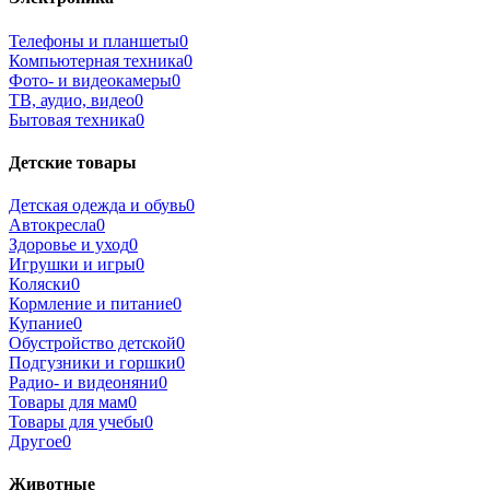
Телефоны и планшеты
0
Компьютерная техника
0
Фото- и видеокамеры
0
ТВ, аудио, видео
0
Бытовая техника
0
Детские товары
Детская одежда и обувь
0
Автокресла
0
Здоровье и уход
0
Игрушки и игры
0
Коляски
0
Кормление и питание
0
Купание
0
Обустройство детской
0
Подгузники и горшки
0
Радио- и видеоняни
0
Товары для мам
0
Товары для учебы
0
Другое
0
Животные