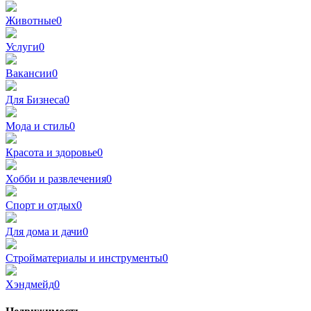
Животные
0
Услуги
0
Вакансии
0
Для Бизнеса
0
Мода и стиль
0
Красота и здоровье
0
Хобби и развлечения
0
Спорт и отдых
0
Для дома и дачи
0
Стройматериалы и инструменты
0
Хэндмейд
0