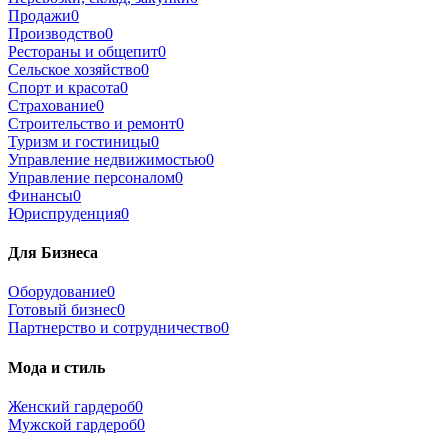
Продажи
0
Производство
0
Рестораны и общепит
0
Сельское хозяйство
0
Спорт и красота
0
Страхование
0
Строительство и ремонт
0
Туризм и гостиницы
0
Управление недвижимостью
0
Управление персоналом
0
Финансы
0
Юриспруденция
0
Для Бизнеса
Оборудование
0
Готовый бизнес
0
Партнерство и сотрудничество
0
Мода и стиль
Женский гардероб
0
Мужской гардероб
0