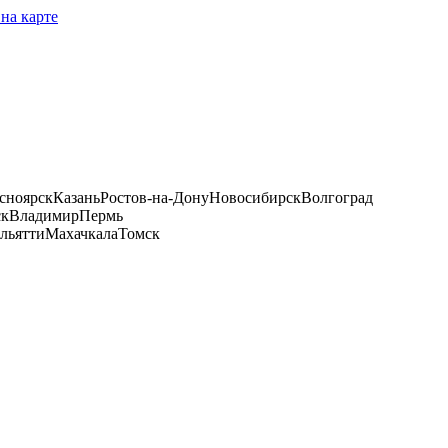
на карте
сноярск
Казань
Ростов-на-Дону
Новосибирск
Волгоград
ск
Владимир
Пермь
льятти
Махачкала
Томск