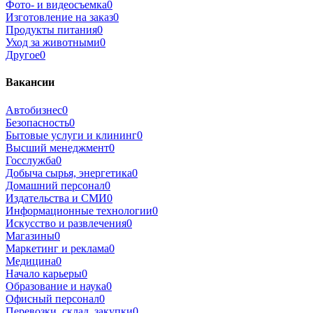
Фото- и видеосъемка
0
Изготовление на заказ
0
Продукты питания
0
Уход за животными
0
Другое
0
Вакансии
Автобизнес
0
Безопасность
0
Бытовые услуги и клининг
0
Высший менеджмент
0
Госслужба
0
Добыча сырья, энергетика
0
Домашний персонал
0
Издательства и СМИ
0
Информационные технологии
0
Искусство и развлечения
0
Магазины
0
Маркетинг и реклама
0
Медицина
0
Начало карьеры
0
Образование и наука
0
Офисный персонал
0
Перевозки, склад, закупки
0