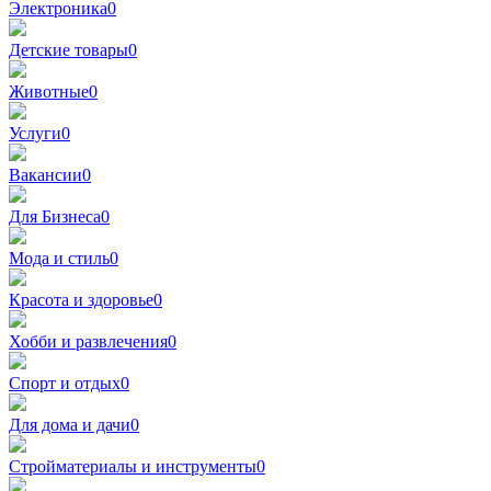
Электроника
0
Детские товары
0
Животные
0
Услуги
0
Вакансии
0
Для Бизнеса
0
Мода и стиль
0
Красота и здоровье
0
Хобби и развлечения
0
Спорт и отдых
0
Для дома и дачи
0
Стройматериалы и инструменты
0