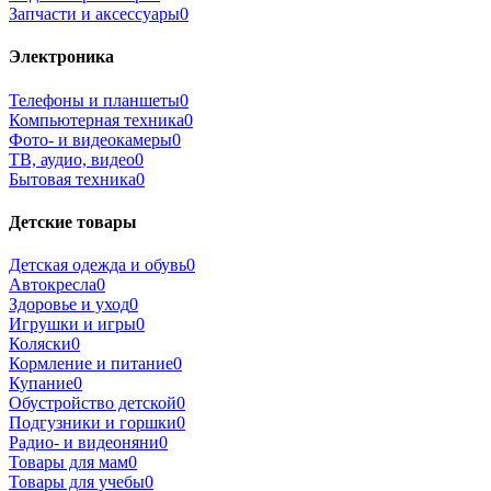
Запчасти и аксессуары
0
Электроника
Телефоны и планшеты
0
Компьютерная техника
0
Фото- и видеокамеры
0
ТВ, аудио, видео
0
Бытовая техника
0
Детские товары
Детская одежда и обувь
0
Автокресла
0
Здоровье и уход
0
Игрушки и игры
0
Коляски
0
Кормление и питание
0
Купание
0
Обустройство детской
0
Подгузники и горшки
0
Радио- и видеоняни
0
Товары для мам
0
Товары для учебы
0