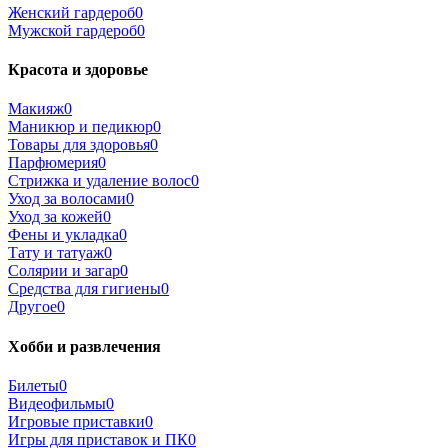
Женский гардероб
0
Мужской гардероб
0
Красота и здоровье
Макияж
0
Маникюр и педикюр
0
Товары для здоровья
0
Парфюмерия
0
Стрижка и удаление волос
0
Уход за волосами
0
Уход за кожей
0
Фены и укладка
0
Тату и татуаж
0
Солярии и загар
0
Средства для гигиены
0
Другое
0
Хобби и развлечения
Билеты
0
Видеофильмы
0
Игровые приставки
0
Игры для приставок и ПК
0