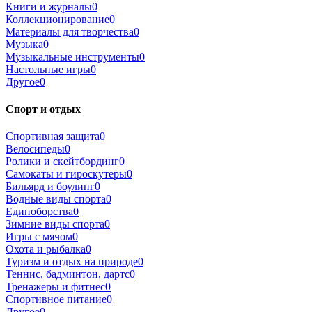
Книги и журналы
0
Коллекционирование
0
Материалы для творчества
0
Музыка
0
Музыкальные инструменты
0
Настольные игры
0
Другое
0
Спорт и отдых
Спортивная защита
0
Велосипеды
0
Ролики и скейтбординг
0
Самокаты и гироскутеры
0
Бильярд и боулинг
0
Водные виды спорта
0
Единоборства
0
Зимние виды спорта
0
Игры с мячом
0
Охота и рыбалка
0
Туризм и отдых на природе
0
Теннис, бадминтон, дартс
0
Тренажеры и фитнес
0
Спортивное питание
0
Другое
0