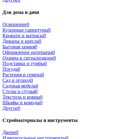
Для дома и дачи
Освещение
0
Кухонные гарнитуры
0
Кровати и матрасы
0
Диваны и кресла
0
Бытовая химия
0
Оформление интерьера
0
Охрана и сигнализации
0
Подставки и тумбы
0
Посуда
0
Растения и семена
0
Сад и огород
0
Садовая мебель
0
Столы и стулья
0
Текстиль и ковры
0
Шкафы и комоды
0
Другое
0
Стройматериалы и инструменты
Двери
0
Измерительные инструменты
0