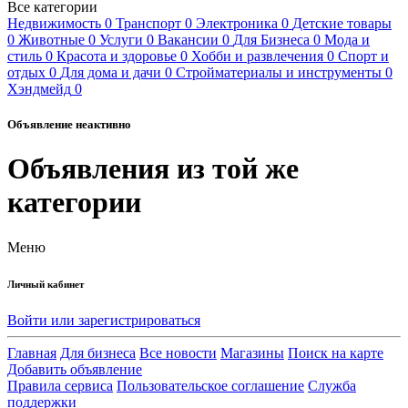
Все категории
Недвижимость
0
Транспорт
0
Электроника
0
Детские товары
0
Животные
0
Услуги
0
Вакансии
0
Для Бизнеса
0
Мода и
стиль
0
Красота и здоровье
0
Хобби и развлечения
0
Спорт и
отдых
0
Для дома и дачи
0
Стройматериалы и инструменты
0
Хэндмейд
0
Объявление неактивно
Объявления из той же
категории
Меню
Личный кабинет
Войти или зарегистрироваться
Главная
Для бизнеса
Все новости
Магазины
Поиск на карте
Добавить объявление
Правила сервиса
Пользовательское соглашение
Служба
поддержки