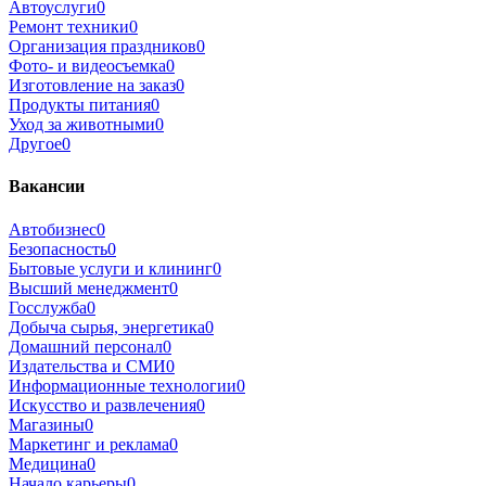
Автоуслуги
0
Ремонт техники
0
Организация праздников
0
Фото- и видеосъемка
0
Изготовление на заказ
0
Продукты питания
0
Уход за животными
0
Другое
0
Вакансии
Автобизнес
0
Безопасность
0
Бытовые услуги и клининг
0
Высший менеджмент
0
Госслужба
0
Добыча сырья, энергетика
0
Домашний персонал
0
Издательства и СМИ
0
Информационные технологии
0
Искусство и развлечения
0
Магазины
0
Маркетинг и реклама
0
Медицина
0
Начало карьеры
0