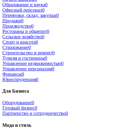
Образование и наука
0
Офисный персонал
0
Перевозки, склад, закупки
0
Продажи
0
Производство
0
Рестораны и общепит
0
Сельское хозяйство
0
Спорт и красота
0
Страхование
0
Строительство и ремонт
0
Туризм и гостиницы
0
Управление недвижимостью
0
Управление персоналом
0
Финансы
0
Юриспруденция
0
Для Бизнеса
Оборудование
0
Готовый бизнес
0
Партнерство и сотрудничество
0
Мода и стиль