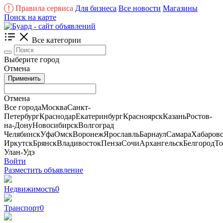
!
Правила сервиса
Для бизнеса
Все новости
Магазины
Поиск на карте
Все категории
Выберите город
Отмена
Применить
Отмена
Все города
Москва
Санкт-
Петербург
Краснодар
Екатеринбург
Красноярск
Казань
Ростов-
на-Дону
Новосибирск
Волгоград
Челябинск
Уфа
Омск
Воронеж
Ярославль
Барнаул
Самара
Хабаров
Иркутск
Брянск
Владивосток
Пенза
Сочи
Архангельск
Белгород
То
Улан-Удэ
Войти
Разместить объявление
Недвижимость
0
Транспорт
0