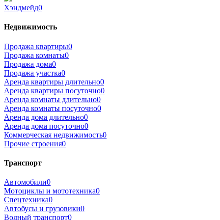
Хэндмейд
0
Недвижимость
Продажа квартиры
0
Продажа комнаты
0
Продажа дома
0
Продажа участка
0
Аренда квартиры длительно
0
Аренда квартиры посуточно
0
Аренда комнаты длительно
0
Аренда комнаты посуточно
0
Аренда дома длительно
0
Аренда дома посуточно
0
Коммерческая недвижимость
0
Прочие строения
0
Транспорт
Автомобили
0
Мотоциклы и мототехника
0
Спецтехника
0
Автобусы и грузовики
0
Водный транспорт
0