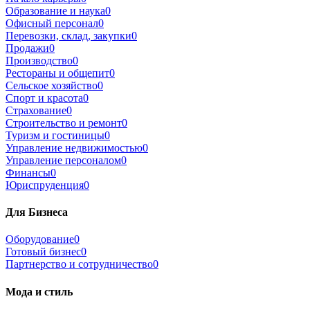
Образование и наука
0
Офисный персонал
0
Перевозки, склад, закупки
0
Продажи
0
Производство
0
Рестораны и общепит
0
Сельское хозяйство
0
Спорт и красота
0
Страхование
0
Строительство и ремонт
0
Туризм и гостиницы
0
Управление недвижимостью
0
Управление персоналом
0
Финансы
0
Юриспруденция
0
Для Бизнеса
Оборудование
0
Готовый бизнес
0
Партнерство и сотрудничество
0
Мода и стиль