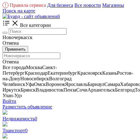
!
Правила сервиса
Для бизнеса
Все новости
Магазины
Поиск на карте
Все категории
Новочеркасск
Отмена
Применить
Отмена
Все города
Москва
Санкт-
Петербург
Краснодар
Екатеринбург
Красноярск
Казань
Ростов-
на-Дону
Новосибирск
Волгоград
Челябинск
Уфа
Омск
Воронеж
Ярославль
Барнаул
Самара
Хабаров
Иркутск
Брянск
Владивосток
Пенза
Сочи
Архангельск
Белгород
То
Улан-Удэ
Войти
Разместить объявление
Недвижимость
0
Транспорт
0