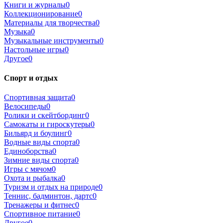
Книги и журналы
0
Коллекционирование
0
Материалы для творчества
0
Музыка
0
Музыкальные инструменты
0
Настольные игры
0
Другое
0
Спорт и отдых
Спортивная защита
0
Велосипеды
0
Ролики и скейтбординг
0
Самокаты и гироскутеры
0
Бильярд и боулинг
0
Водные виды спорта
0
Единоборства
0
Зимние виды спорта
0
Игры с мячом
0
Охота и рыбалка
0
Туризм и отдых на природе
0
Теннис, бадминтон, дартс
0
Тренажеры и фитнес
0
Спортивное питание
0
Другое
0