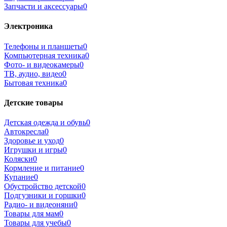
Запчасти и аксессуары
0
Электроника
Телефоны и планшеты
0
Компьютерная техника
0
Фото- и видеокамеры
0
ТВ, аудио, видео
0
Бытовая техника
0
Детские товары
Детская одежда и обувь
0
Автокресла
0
Здоровье и уход
0
Игрушки и игры
0
Коляски
0
Кормление и питание
0
Купание
0
Обустройство детской
0
Подгузники и горшки
0
Радио- и видеоняни
0
Товары для мам
0
Товары для учебы
0