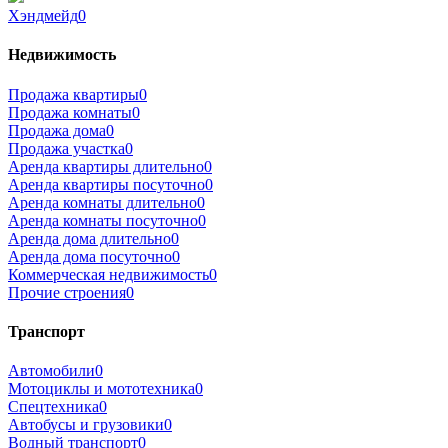
Хэндмейд
0
Недвижимость
Продажа квартиры
0
Продажа комнаты
0
Продажа дома
0
Продажа участка
0
Аренда квартиры длительно
0
Аренда квартиры посуточно
0
Аренда комнаты длительно
0
Аренда комнаты посуточно
0
Аренда дома длительно
0
Аренда дома посуточно
0
Коммерческая недвижимость
0
Прочие строения
0
Транспорт
Автомобили
0
Мотоциклы и мототехника
0
Спецтехника
0
Автобусы и грузовики
0
Водный транспорт
0