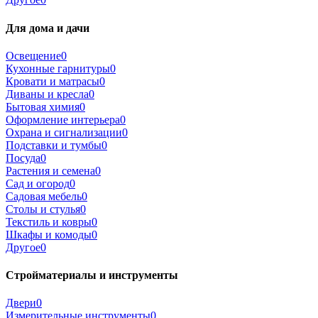
Для дома и дачи
Освещение
0
Кухонные гарнитуры
0
Кровати и матрасы
0
Диваны и кресла
0
Бытовая химия
0
Оформление интерьера
0
Охрана и сигнализации
0
Подставки и тумбы
0
Посуда
0
Растения и семена
0
Сад и огород
0
Садовая мебель
0
Столы и стулья
0
Текстиль и ковры
0
Шкафы и комоды
0
Другое
0
Стройматериалы и инструменты
Двери
0
Измерительные инструменты
0