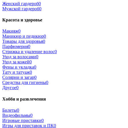
Женский гардероб
0
Мужской гардероб
0
Красота и здоровье
Макияж
0
Маникюр и педикюр
0
Товары для здоровья
0
Парфюмерия
0
Стрижка и удаление волос
0
Уход за волосами
0
Уход за кожей
0
Фены и укладка
0
Тату и татуаж
0
Солярии и загар
0
Средства для гигиены
0
Другое
0
Хобби и развлечения
Билеты
0
Видеофильмы
0
Игровые приставки
0
Игры для приставок и ПК
0