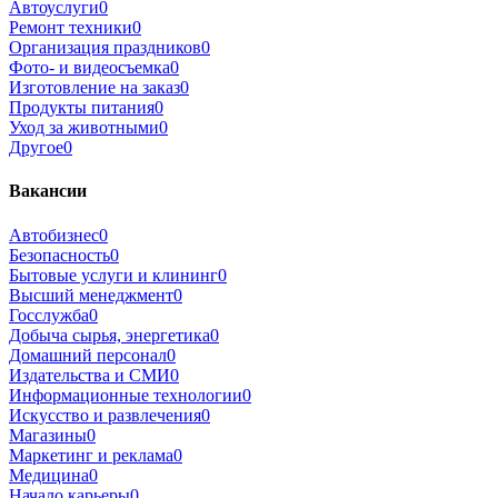
Автоуслуги
0
Ремонт техники
0
Организация праздников
0
Фото- и видеосъемка
0
Изготовление на заказ
0
Продукты питания
0
Уход за животными
0
Другое
0
Вакансии
Автобизнес
0
Безопасность
0
Бытовые услуги и клининг
0
Высший менеджмент
0
Госслужба
0
Добыча сырья, энергетика
0
Домашний персонал
0
Издательства и СМИ
0
Информационные технологии
0
Искусство и развлечения
0
Магазины
0
Маркетинг и реклама
0
Медицина
0
Начало карьеры
0