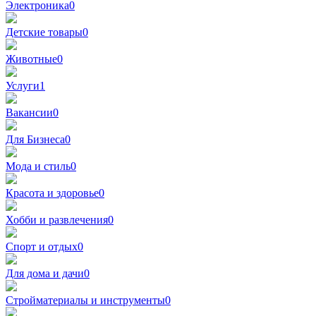
Электроника
0
Детские товары
0
Животные
0
Услуги
1
Вакансии
0
Для Бизнеса
0
Мода и стиль
0
Красота и здоровье
0
Хобби и развлечения
0
Спорт и отдых
0
Для дома и дачи
0
Стройматериалы и инструменты
0