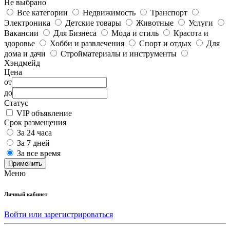
Не выбрано
Все категории
Недвижимость
Транспорт
Электроника
Детские товары
Животные
Услуги
Вакансии
Для Бизнеса
Мода и стиль
Красота и
здоровье
Хобби и развлечения
Спорт и отдых
Для
дома и дачи
Стройматериалы и инструменты
Хэндмейд
Цена
от
до
Статус
VIP объявление
Срок размещения
За 24 часа
За 7 дней
За все время
Применить
Меню
Личный кабинет
Войти или зарегистрироваться