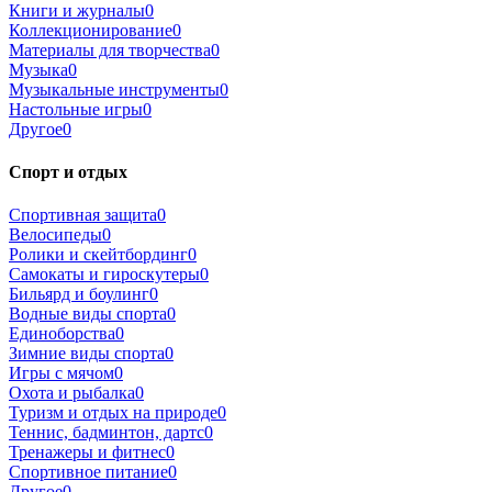
Книги и журналы
0
Коллекционирование
0
Материалы для творчества
0
Музыка
0
Музыкальные инструменты
0
Настольные игры
0
Другое
0
Спорт и отдых
Спортивная защита
0
Велосипеды
0
Ролики и скейтбординг
0
Самокаты и гироскутеры
0
Бильярд и боулинг
0
Водные виды спорта
0
Единоборства
0
Зимние виды спорта
0
Игры с мячом
0
Охота и рыбалка
0
Туризм и отдых на природе
0
Теннис, бадминтон, дартс
0
Тренажеры и фитнес
0
Спортивное питание
0
Другое
0