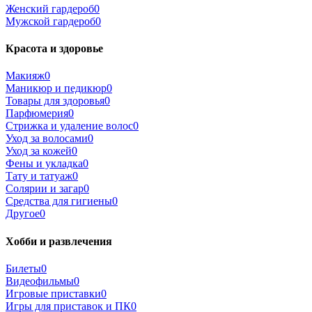
Женский гардероб
0
Мужской гардероб
0
Красота и здоровье
Макияж
0
Маникюр и педикюр
0
Товары для здоровья
0
Парфюмерия
0
Стрижка и удаление волос
0
Уход за волосами
0
Уход за кожей
0
Фены и укладка
0
Тату и татуаж
0
Солярии и загар
0
Средства для гигиены
0
Другое
0
Хобби и развлечения
Билеты
0
Видеофильмы
0
Игровые приставки
0
Игры для приставок и ПК
0