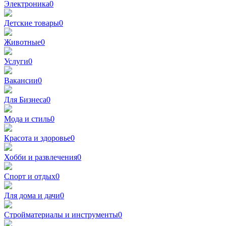
Электроника
0
Детские товары
0
Животные
0
Услуги
0
Вакансии
0
Для Бизнеса
0
Мода и стиль
0
Красота и здоровье
0
Хобби и развлечения
0
Спорт и отдых
0
Для дома и дачи
0
Стройматериалы и инструменты
0