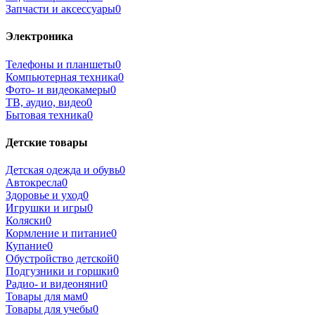
Запчасти и аксессуары
0
Электроника
Телефоны и планшеты
0
Компьютерная техника
0
Фото- и видеокамеры
0
ТВ, аудио, видео
0
Бытовая техника
0
Детские товары
Детская одежда и обувь
0
Автокресла
0
Здоровье и уход
0
Игрушки и игры
0
Коляски
0
Кормление и питание
0
Купание
0
Обустройство детской
0
Подгузники и горшки
0
Радио- и видеоняни
0
Товары для мам
0
Товары для учебы
0