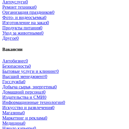
Автоуслуги
0
Ремонт техники
0
Организация праздников
0
Фото- и видеосъемка
0
Изготовление на заказ
0
Продукты питания
0
Уход за животными
0
Другое
0
Вакансии
Автобизнес
0
Безопасность
0
Бытовые услуги и клининг
0
Высший менеджмент
0
Госслужба
0
Добыча сырья, энергетика
0
Домашний персонал
0
Издательства и СМИ
0
Информационные технологии
0
Искусство и развлечения
0
Магазины
0
Маркетинг и реклама
0
Медицина
0
Начало карьеры
0