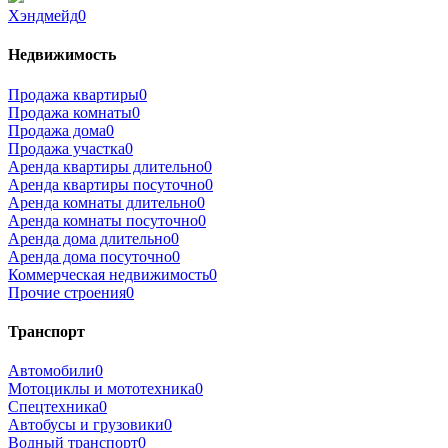
Хэндмейд
0
Недвижимость
Продажа квартиры
0
Продажа комнаты
0
Продажа дома
0
Продажа участка
0
Аренда квартиры длительно
0
Аренда квартиры посуточно
0
Аренда комнаты длительно
0
Аренда комнаты посуточно
0
Аренда дома длительно
0
Аренда дома посуточно
0
Коммерческая недвижимость
0
Прочие строения
0
Транспорт
Автомобили
0
Мотоциклы и мототехника
0
Спецтехника
0
Автобусы и грузовики
0
Водный транспорт
0