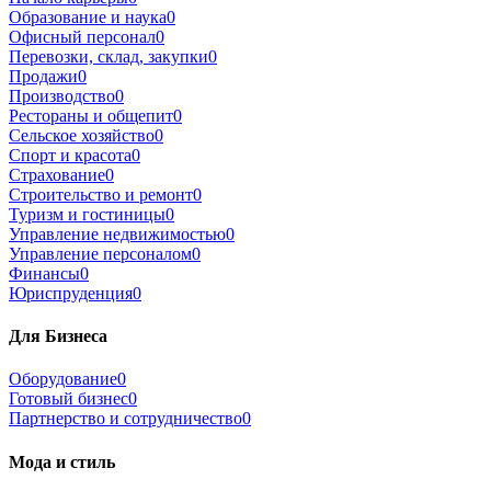
Образование и наука
0
Офисный персонал
0
Перевозки, склад, закупки
0
Продажи
0
Производство
0
Рестораны и общепит
0
Сельское хозяйство
0
Спорт и красота
0
Страхование
0
Строительство и ремонт
0
Туризм и гостиницы
0
Управление недвижимостью
0
Управление персоналом
0
Финансы
0
Юриспруденция
0
Для Бизнеса
Оборудование
0
Готовый бизнес
0
Партнерство и сотрудничество
0
Мода и стиль