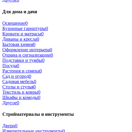
Для дома и дачи
Освещение
0
Кухонные гарнитуры
0
Кровати и матрасы
0
Диваны и кресла
0
Бытовая химия
0
Оформление интерьера
0
Охрана и сигнализации
0
Подставки и тумбы
0
Посуда
0
Растения и семена
0
Сад и огород
0
Садовая мебель
0
Столы и стулья
0
Текстиль и ковры
0
Шкафы и комоды
0
Другое
0
Стройматериалы и инструменты
Двери
0
Измерительные инструменты
0