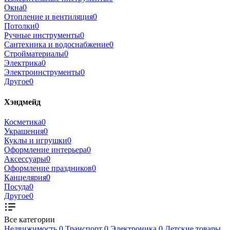
Окна
0
Отопление и вентиляция
0
Потолки
0
Ручные инструменты
0
Сантехника и водоснабжение
0
Стройматериалы
0
Электрика
0
Электроинструменты
0
Другое
0
Хэндмейд
Косметика
0
Украшения
0
Куклы и игрушки
0
Оформление интерьера
0
Аксессуары
0
Оформление праздников
0
Канцелярия
0
Посуда
0
Другое
0
Все категории
Недвижимость
0
Транспорт
0
Электроника
0
Детские товары