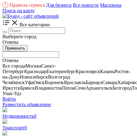
!
Правила сервиса
Для бизнеса
Все новости
Магазины
Поиск на карте
Все категории
Выберите город
Отмена
Применить
Отмена
Все города
Москва
Санкт-
Петербург
Краснодар
Екатеринбург
Красноярск
Казань
Ростов-
на-Дону
Новосибирск
Волгоград
Челябинск
Уфа
Омск
Воронеж
Ярославль
Барнаул
Самара
Хабаров
Иркутск
Брянск
Владивосток
Пенза
Сочи
Архангельск
Белгород
То
Улан-Удэ
Войти
Разместить объявление
Недвижимость
0
Транспорт
0