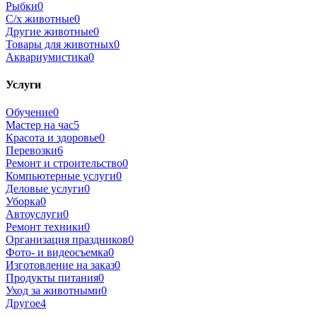
Рыбки
0
С/х животные
0
Другие животные
0
Товары для животных
0
Аквариумистика
0
Услуги
Обучение
0
Мастер на час
5
Красота и здоровье
0
Перевозки
6
Ремонт и строительство
0
Компьютерные услуги
0
Деловые услуги
0
Уборка
0
Автоуслуги
0
Ремонт техники
0
Организация праздников
0
Фото- и видеосъемка
0
Изготовление на заказ
0
Продукты питания
0
Уход за животными
0
Другое
4