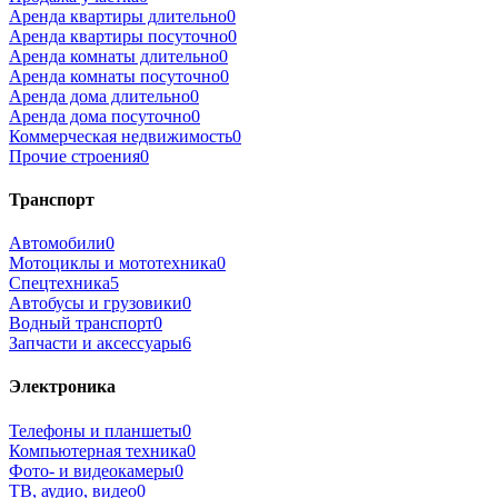
Аренда квартиры длительно
0
Аренда квартиры посуточно
0
Аренда комнаты длительно
0
Аренда комнаты посуточно
0
Аренда дома длительно
0
Аренда дома посуточно
0
Коммерческая недвижимость
0
Прочие строения
0
Транспорт
Автомобили
0
Мотоциклы и мототехника
0
Спецтехника
5
Автобусы и грузовики
0
Водный транспорт
0
Запчасти и аксессуары
6
Электроника
Телефоны и планшеты
0
Компьютерная техника
0
Фото- и видеокамеры
0
ТВ, аудио, видео
0