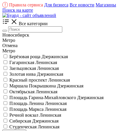
!
Правила сервиса
Для бизнеса
Все новости
Магазины
Поиск на карте
Все категории
Новосибирск
Метро
Отмена
Метро
Берёзовая роща
Дзержинская
Гагаринская
Ленинская
Заельцовская
Ленинская
Золотая нива
Дзержинская
Красный проспект
Ленинская
Маршала Покрышкина
Дзержинская
Октябрьская
Ленинская
Площадь Гарина-Михайловского
Дзержинская
Площадь Ленина
Ленинская
Площадь Маркса
Ленинская
Речной вокзал
Ленинская
Сибирская
Дзержинская
Студенческая
Ленинская