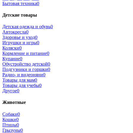
Бытовая техника
0
Детские товары
Детская одежда и обувь
0
Автокресла
0
Здоровье и уход
0
Игрушки и игры
0
Коляски
0
Кормление и питание
0
Купание
0
Обустройство детской
0
Подгузники и горшки
0
Радио- и видеоняни
0
Товары для мам
0
Товары для учебы
0
Другое
0
Животные
Собаки
0
Кошки
0
Птицы
0
Грызуны
0