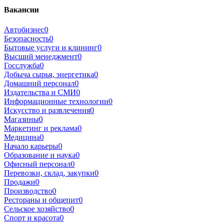
Вакансии
Автобизнес
0
Безопасность
0
Бытовые услуги и клининг
0
Высший менеджмент
0
Госслужба
0
Добыча сырья, энергетика
0
Домашний персонал
0
Издательства и СМИ
0
Информационные технологии
0
Искусство и развлечения
0
Магазины
0
Маркетинг и реклама
0
Медицина
0
Начало карьеры
0
Образование и наука
0
Офисный персонал
0
Перевозки, склад, закупки
0
Продажи
0
Производство
0
Рестораны и общепит
0
Сельское хозяйство
0
Спорт и красота
0