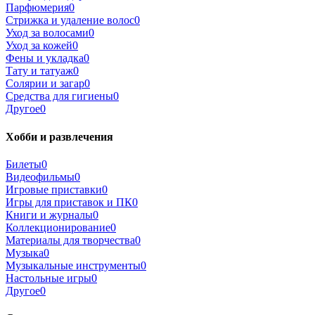
Парфюмерия
0
Стрижка и удаление волос
0
Уход за волосами
0
Уход за кожей
0
Фены и укладка
0
Тату и татуаж
0
Солярии и загар
0
Средства для гигиены
0
Другое
0
Хобби и развлечения
Билеты
0
Видеофильмы
0
Игровые приставки
0
Игры для приставок и ПК
0
Книги и журналы
0
Коллекционирование
0
Материалы для творчества
0
Музыка
0
Музыкальные инструменты
0
Настольные игры
0
Другое
0