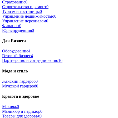
Страхование
0
Строительство и ремонт
0
Туризм и гостиницы
0
Управление недвижимостью
0
Управление персоналом
0
Финансы
0
Юриспруденция
0
Для Бизнеса
Оборудование
4
Готовый бизнес
4
Партнерство и сотрудничество
16
Мода и стиль
Женский гардероб
0
Мужской гардероб
0
Красота и здоровье
Макияж
0
Маникюр и педикюр
0
Товары для здоровья
0