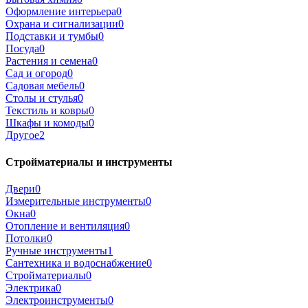
Оформление интерьера
0
Охрана и сигнализации
0
Подставки и тумбы
0
Посуда
0
Растения и семена
0
Сад и огород
0
Садовая мебель
0
Столы и стулья
0
Текстиль и ковры
0
Шкафы и комоды
0
Другое
2
Стройматериалы и инструменты
Двери
0
Измерительные инструменты
0
Окна
0
Отопление и вентиляция
0
Потолки
0
Ручные инструменты
1
Сантехника и водоснабжение
0
Стройматериалы
0
Электрика
0
Электроинструменты
0