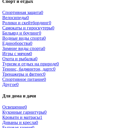
Спорт и отдых
Спортивная защита
0
Велосипеды
0
Ролики и скейтбординг
0
Самокаты и гироскутеры
0
Бильярд и боулинг
0
Водные виды спорта
0
Единоборства
0
Зимние виды спорта
0
Игры с мячом
0
Охота и рыбалка
0
Туризм и отдых на природе
0
Теннис, бадминтон, дартс
0
Тренажеры и фитнес
0
Спортивное питание
0
Другое
0
Для дома и дачи
Освещение
0
Кухонные гарнитуры
0
Кровати и матрасы
1
Диваны и кресла
0
Бытовая химия
0