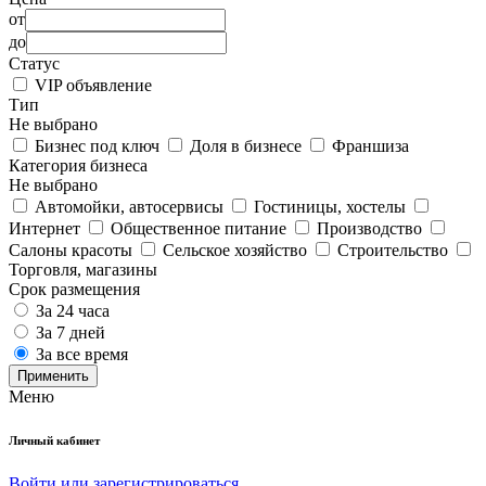
от
до
Статус
VIP объявление
Тип
Не выбрано
Бизнес под ключ
Доля в бизнесе
Франшиза
Категория бизнеса
Не выбрано
Автомойки, автосервисы
Гостиницы, хостелы
Интернет
Общественное питание
Производство
Салоны красоты
Сельское хозяйство
Строительство
Торговля, магазины
Срок размещения
За 24 часа
За 7 дней
За все время
Применить
Меню
Личный кабинет
Войти или зарегистрироваться