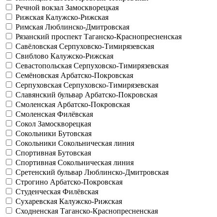
Речной вокзал
Замоскворецкая
Рижская
Калужско-Рижская
Римская
Люблинско-Дмитровская
Рязанский проспект
Таганско-Краснопресненская
Савёловская
Серпуховско-Тимирязевская
Свиблово
Калужско-Рижская
Севастопольская
Серпуховско-Тимирязевская
Семёновская
Арбатско-Покровская
Серпуховская
Серпуховско-Тимирязевская
Славянский бульвар
Арбатско-Покровская
Смоленская
Арбатско-Покровская
Смоленская
Филёвская
Сокол
Замоскворецкая
Сокольники
Бутовская
Сокольники
Сокольническая линия
Спортивная
Бутовская
Спортивная
Сокольническая линия
Сретенский бульвар
Люблинско-Дмитровская
Строгино
Арбатско-Покровская
Студенческая
Филёвская
Сухаревская
Калужско-Рижская
Сходненская
Таганско-Краснопресненская