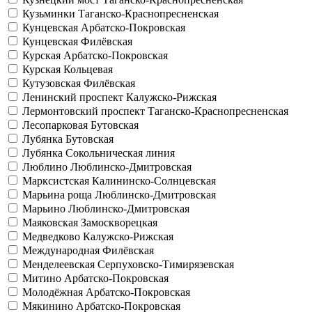
Кузьминки
Таганско-Краснопресненская
Кунцевская
Арбатско-Покровская
Кунцевская
Филёвская
Курская
Арбатско-Покровская
Курская
Кольцевая
Кутузовская
Филёвская
Ленинский проспект
Калужско-Рижская
Лермонтовский проспект
Таганско-Краснопресненская
Лесопарковая
Бутовская
Лубянка
Бутовская
Лубянка
Сокольническая линия
Люблино
Люблинско-Дмитровская
Марксистская
Калининско-Солнцевская
Марьина роща
Люблинско-Дмитровская
Марьино
Люблинско-Дмитровская
Маяковская
Замоскворецкая
Медведково
Калужско-Рижская
Международная
Филёвская
Менделеевская
Серпуховско-Тимирязевская
Митино
Арбатско-Покровская
Молодёжная
Арбатско-Покровская
Мякинино
Арбатско-Покровская