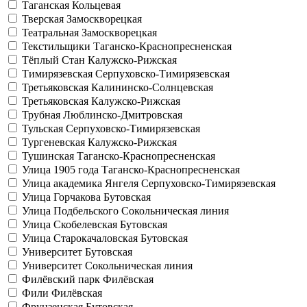
Таганская
Кольцевая
Тверская
Замоскворецкая
Театральная
Замоскворецкая
Текстильщики
Таганско-Краснопресненская
Тёплый Стан
Калужско-Рижская
Тимирязевская
Серпуховско-Тимирязевская
Третьяковская
Калининско-Солнцевская
Третьяковская
Калужско-Рижская
Трубная
Люблинско-Дмитровская
Тульская
Серпуховско-Тимирязевская
Тургеневская
Калужско-Рижская
Тушинская
Таганско-Краснопресненская
Улица 1905 года
Таганско-Краснопресненская
Улица академика Янгеля
Серпуховско-Тимирязевская
Улица Горчакова
Бутовская
Улица Подбельского
Сокольническая линия
Улица Скобелевская
Бутовская
Улица Старокачаловская
Бутовская
Университет
Бутовская
Университет
Сокольническая линия
Филёвский парк
Филёвская
Фили
Филёвская
Фрунзенская
Бутовская