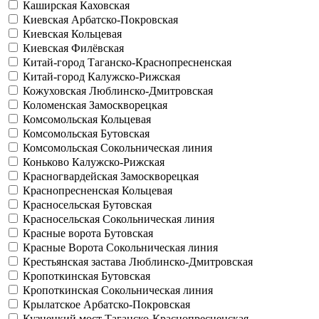
Каширская
Каховская
Киевская
Арбатско-Покровская
Киевская
Кольцевая
Киевская
Филёвская
Китай-город
Таганско-Краснопресненская
Китай-город
Калужско-Рижская
Кожуховская
Люблинско-Дмитровская
Коломенская
Замоскворецкая
Комсомольская
Кольцевая
Комсомольская
Бутовская
Комсомольская
Сокольническая линия
Коньково
Калужско-Рижская
Красногвардейская
Замоскворецкая
Краснопресненская
Кольцевая
Красносельская
Бутовская
Красносельская
Сокольническая линия
Красные ворота
Бутовская
Красные Ворота
Сокольническая линия
Крестьянская застава
Люблинско-Дмитровская
Кропоткинская
Бутовская
Кропоткинская
Сокольническая линия
Крылатское
Арбатско-Покровская
Кузнецкий мост
Таганско-Краснопресненская