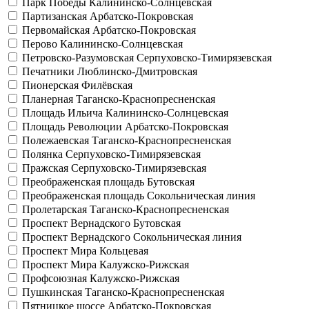
Парк Победы
Калининско-Солнцевская
Партизанская
Арбатско-Покровская
Первомайская
Арбатско-Покровская
Перово
Калининско-Солнцевская
Петровско-Разумовская
Серпуховско-Тимирязевская
Печатники
Люблинско-Дмитровская
Пионерская
Филёвская
Планерная
Таганско-Краснопресненская
Площадь Ильича
Калининско-Солнцевская
Площадь Революции
Арбатско-Покровская
Полежаевская
Таганско-Краснопресненская
Полянка
Серпуховско-Тимирязевская
Пражская
Серпуховско-Тимирязевская
Преображенская площадь
Бутовская
Преображенская площадь
Сокольническая линия
Пролетарская
Таганско-Краснопресненская
Проспект Вернадского
Бутовская
Проспект Вернадского
Сокольническая линия
Проспект Мира
Кольцевая
Проспект Мира
Калужско-Рижская
Профсоюзная
Калужско-Рижская
Пушкинская
Таганско-Краснопресненская
Пятницкое шоссе
Арбатско-Покровская