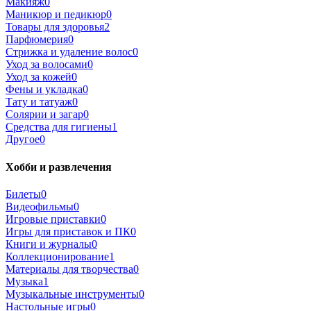
Макияж
0
Маникюр и педикюр
0
Товары для здоровья
2
Парфюмерия
0
Стрижка и удаление волос
0
Уход за волосами
0
Уход за кожей
0
Фены и укладка
0
Тату и татуаж
0
Солярии и загар
0
Средства для гигиены
1
Другое
0
Хобби и развлечения
Билеты
0
Видеофильмы
0
Игровые приставки
0
Игры для приставок и ПК
0
Книги и журналы
0
Коллекционирование
1
Материалы для творчества
0
Музыка
1
Музыкальные инструменты
0
Настольные игры
0