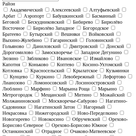
Район
Академический
Алексеевский
Алтуфьевский
Арбат
Аэропорт
Бабушкинский
Басманный
Беговой
Бескудниковский
Бибирево
Бирюлёво
Восточное
Бирюлёво Западное
Богородское
Братеево
Бутырский
Вешняки
Войковский
Выхино-Жулебино
Гагаринский
Головинский
Гольяново
Даниловский
Дмитровский
Донской
Дорогомилово
Замоскворечье
Западное Дегунино
Зюзино
Зябликово
Ивановское
Измайлово
Капотня
Коньково
Коптево
Косино-Ухтомский
Котловка
Красносельский
Крылатское
Кузьминки
Кунцево
Куркино
Левобережный
Лефортово
Лианозово
Ломоносовский
Лосиноостровский
Люблино
Марфино
Марьина Роща
Марьино
Метрогородок
Мещанский
Митино
Можайский
Молжаниновский
Москворечье-Сабурово
Нагатино-
Садовники
Нагатинский Затон
Нагорный
Некрасовка
Нижегородский
Ново-Переделкино
Новогиреево
Новокосино
Обручевский
Орехово-
Борисово Северное
Орехово-Борисово Южное
Останкинский
Отрадное
Очаково-Матвеевское