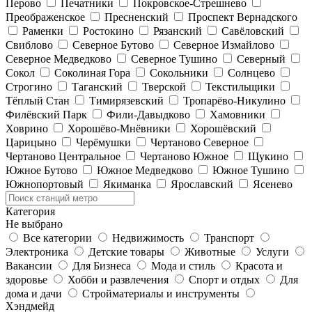
Перово
Печатники
Покровское-Стрешнево
Преображенское
Пресненский
Проспект Вернадского
Раменки
Ростокино
Рязанский
Савёловский
Свиблово
Северное Бутово
Северное Измайлово
Северное Медведково
Северное Тушино
Северный
Сокол
Соколиная Гора
Сокольники
Солнцево
Строгино
Таганский
Тверской
Текстильщики
Тёплый Стан
Тимирязевский
Тропарёво-Никулино
Филёвский Парк
Фили-Давыдково
Хамовники
Ховрино
Хорошёво-Мнёвники
Хорошёвский
Царицыно
Черёмушки
Чертаново Северное
Чертаново Центральное
Чертаново Южное
Щукино
Южное Бутово
Южное Медведково
Южное Тушино
Южнопортовый
Якиманка
Ярославский
Ясенево
Категория
Не выбрано
Все категории
Недвижимость
Транспорт
Электроника
Детские товары
Животные
Услуги
Вакансии
Для Бизнеса
Мода и стиль
Красота и
здоровье
Хобби и развлечения
Спорт и отдых
Для
дома и дачи
Стройматериалы и инструменты
Хэндмейд