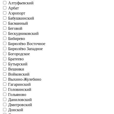
Алтуфьевский
Арбат
Аэропорт
Бабушкинский
Басманный
Беговой
Бескудниковский
Бибирево
Бирюлёво Восточное
Бирюлёво Западное
Богородское
Братеево
Бутырский
Вешняки
Войковский
Выхино-Жулебино
Гагаринский
Головинский
Гольяново
Даниловский
Дмитровский
Донской