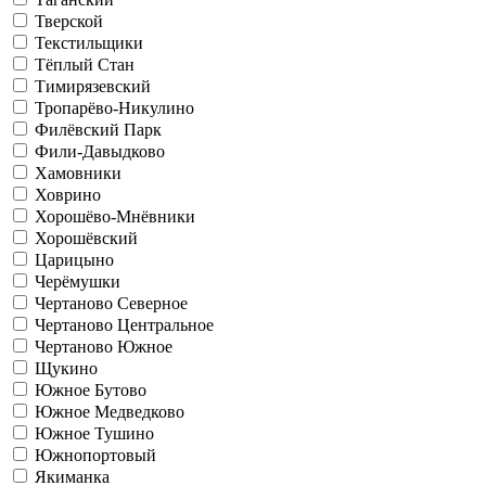
Тверской
Текстильщики
Тёплый Стан
Тимирязевский
Тропарёво-Никулино
Филёвский Парк
Фили-Давыдково
Хамовники
Ховрино
Хорошёво-Мнёвники
Хорошёвский
Царицыно
Черёмушки
Чертаново Северное
Чертаново Центральное
Чертаново Южное
Щукино
Южное Бутово
Южное Медведково
Южное Тушино
Южнопортовый
Якиманка