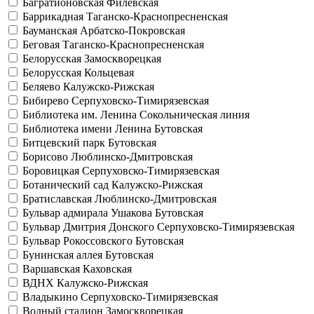
Багратионовская
Филёвская
Баррикадная
Таганско-Краснопресненская
Бауманская
Арбатско-Покровская
Беговая
Таганско-Краснопресненская
Белорусская
Замоскворецкая
Белорусская
Кольцевая
Беляево
Калужско-Рижская
Бибирево
Серпуховско-Тимирязевская
Библиотека им. Ленина
Сокольническая линия
Библиотека имени Ленина
Бутовская
Битцевский парк
Бутовская
Борисово
Люблинско-Дмитровская
Боровицкая
Серпуховско-Тимирязевская
Ботанический сад
Калужско-Рижская
Братиславская
Люблинско-Дмитровская
Бульвар адмирала Ушакова
Бутовская
Бульвар Дмитрия Донского
Серпуховско-Тимирязевская
Бульвар Рокоссовского
Бутовская
Бунинская аллея
Бутовская
Варшавская
Каховская
ВДНХ
Калужско-Рижская
Владыкино
Серпуховско-Тимирязевская
Водный стадион
Замоскворецкая