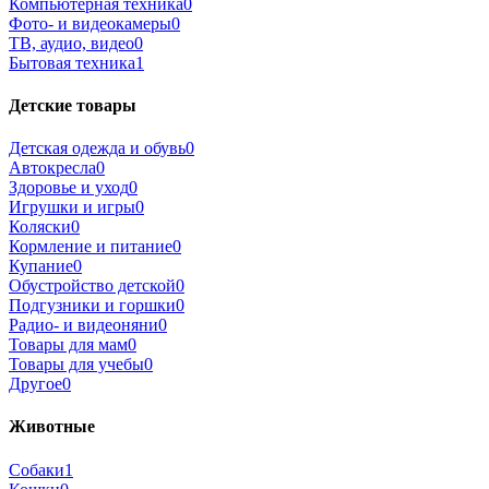
Компьютерная техника
0
Фото- и видеокамеры
0
ТВ, аудио, видео
0
Бытовая техника
1
Детские товары
Детская одежда и обувь
0
Автокресла
0
Здоровье и уход
0
Игрушки и игры
0
Коляски
0
Кормление и питание
0
Купание
0
Обустройство детской
0
Подгузники и горшки
0
Радио- и видеоняни
0
Товары для мам
0
Товары для учебы
0
Другое
0
Животные
Собаки
1