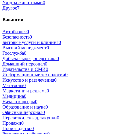
Уход за животными
0
Другое
7
Вакансии
Автобизнес
0
Безопасность
0
Бытовые услуги и клининг
0
Высший менеджмент
0
Госслужба
0
Добыча сырья, энергетика
0
Домашний персонал
0
Издательства и СМИ
0
Информационные технологии
0
Искусство и развлечения
0
Магазины
0
Маркетинг и реклама
0
Медицина
0
Начало карьеры
0
Образование и наука
0
Офисный персонал
0
Перевозки, склад, закупки
0
Продажи
0
Производство
0
Рестораны и общепит
0