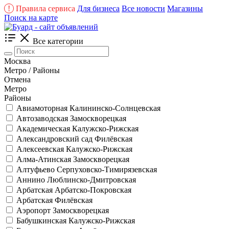
!
Правила сервиса
Для бизнеса
Все новости
Магазины
Поиск на карте
Все категории
Москва
Метро / Районы
Отмена
Метро
Районы
Авиамоторная
Калининско-Солнцевская
Автозаводская
Замоскворецкая
Академическая
Калужско-Рижская
Александровский сад
Филёвская
Алексеевская
Калужско-Рижская
Алма-Атинская
Замоскворецкая
Алтуфьево
Серпуховско-Тимирязевская
Аннино
Люблинско-Дмитровская
Арбатская
Арбатско-Покровская
Арбатская
Филёвская
Аэропорт
Замоскворецкая
Бабушкинская
Калужско-Рижская