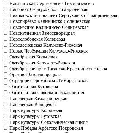
Нагатинская
Серпуховско-Тимирязевская
Нагорная
Серпуховско-Тимирязевская
Нахимовский проспект
Серпуховско-Тимирязевская
Новогиреево
Калининско-Солнцевская
Новокосино
Калининско-Солнцевская
Новокузнецкая
Замоскворецкая
Новослободская
Кольцевая
Новоясеневская
Калужско-Рижская
Новые Черёмушки
Калужско-Рижская
Октябрьская
Кольцевая
Октябрьская
Калужско-Рижская
Октябрьское поле
Таганско-Краснопресненская
Орехово
Замоскворецкая
Отрадное
Серпуховско-Тимирязевская
Охотный ряд
Бутовская
Охотный ряд
Сокольническая линия
Павелецкая
Замоскворецкая
Павелецкая
Кольцевая
Парк культуры
Кольцевая
Парк культуры
Бутовская
Парк культуры
Сокольническая линия
Парк Победы
Арбатско-Покровская