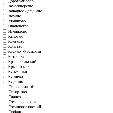
Дорогомилово
Замоскворечье
Западное Дегунино
Зюзино
Зябликово
Ивановское
Измайлово
Капотня
Коньково
Коптево
Косино-Ухтомский
Котловка
Красносельский
Крылатское
Кузьминки
Кунцево
Куркино
Левобережный
Лефортово
Лианозово
Ломоносовский
Лосиноостровский
Люблино