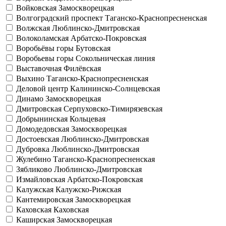
Войковская
Замоскворецкая
Волгоградский проспект
Таганско-Краснопресненская
Волжская
Люблинско-Дмитровская
Волоколамская
Арбатско-Покровская
Воробьёвы горы
Бутовская
Воробьевы горы
Сокольническая линия
Выставочная
Филёвская
Выхино
Таганско-Краснопресненская
Деловой центр
Калининско-Солнцевская
Динамо
Замоскворецкая
Дмитровская
Серпуховско-Тимирязевская
Добрынинская
Кольцевая
Домодедовская
Замоскворецкая
Достоевская
Люблинско-Дмитровская
Дубровка
Люблинско-Дмитровская
Жулебино
Таганско-Краснопресненская
Зябликово
Люблинско-Дмитровская
Измайловская
Арбатско-Покровская
Калужская
Калужско-Рижская
Кантемировская
Замоскворецкая
Каховская
Каховская
Каширская
Замоскворецкая