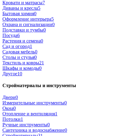
Кровати и матрасы
7
Диваны и кресла
5
Бытовая химия
0
Оформление интерьера
5
Охрана и сигнализации
0
Подставки и тумбы
0
Посуда
6
Растения и семена
0
Сад и огород
1
Садовая мебель
0
Столы и стулья
0
Текстиль и ковры
21
Шкафы и комоды
0
Другое
10
Стройматериалы и инструменты
Двери
0
Измерительные инструменты
0
Окна
0
Отопление и вентиляция
1
Потолки
1
Ручные инструменты
0
Сантехника и водоснабжение
0
Стройматериалы
31