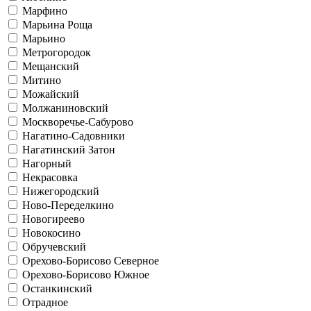
Марфино
Марьина Роща
Марьино
Метрогородок
Мещанский
Митино
Можайский
Молжаниновский
Москворечье-Сабурово
Нагатино-Садовники
Нагатинский Затон
Нагорный
Некрасовка
Нижегородский
Ново-Переделкино
Новогиреево
Новокосино
Обручевский
Орехово-Борисово Северное
Орехово-Борисово Южное
Останкинский
Отрадное