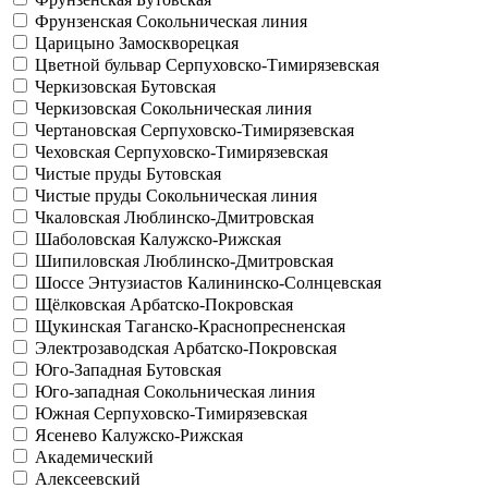
Фрунзенская
Сокольническая линия
Царицыно
Замоскворецкая
Цветной бульвар
Серпуховско-Тимирязевская
Черкизовская
Бутовская
Черкизовская
Сокольническая линия
Чертановская
Серпуховско-Тимирязевская
Чеховская
Серпуховско-Тимирязевская
Чистые пруды
Бутовская
Чистые пруды
Сокольническая линия
Чкаловская
Люблинско-Дмитровская
Шаболовская
Калужско-Рижская
Шипиловская
Люблинско-Дмитровская
Шоссе Энтузиастов
Калининско-Солнцевская
Щёлковская
Арбатско-Покровская
Щукинская
Таганско-Краснопресненская
Электрозаводская
Арбатско-Покровская
Юго-Западная
Бутовская
Юго-западная
Сокольническая линия
Южная
Серпуховско-Тимирязевская
Ясенево
Калужско-Рижская
Академический
Алексеевский