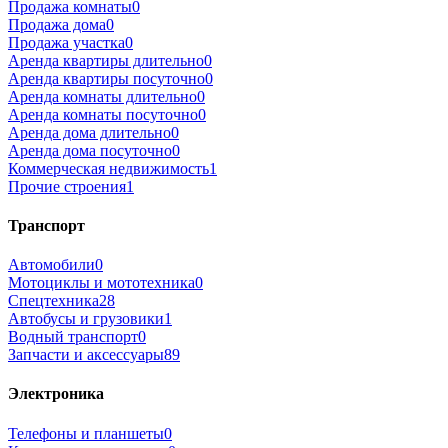
Продажа комнаты
0
Продажа дома
0
Продажа участка
0
Аренда квартиры длительно
0
Аренда квартиры посуточно
0
Аренда комнаты длительно
0
Аренда комнаты посуточно
0
Аренда дома длительно
0
Аренда дома посуточно
0
Коммерческая недвижимость
1
Прочие строения
1
Транспорт
Автомобили
0
Мотоциклы и мототехника
0
Спецтехника
28
Автобусы и грузовики
1
Водный транспорт
0
Запчасти и аксессуары
89
Электроника
Телефоны и планшеты
0