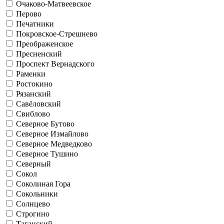
Очаково-Матвеевское
Перово
Печатники
Покровское-Стрешнево
Преображенское
Пресненский
Проспект Вернадского
Раменки
Ростокино
Рязанский
Савёловский
Свиблово
Северное Бутово
Северное Измайлово
Северное Медведково
Северное Тушино
Северный
Сокол
Соколиная Гора
Сокольники
Солнцево
Строгино
Таганский