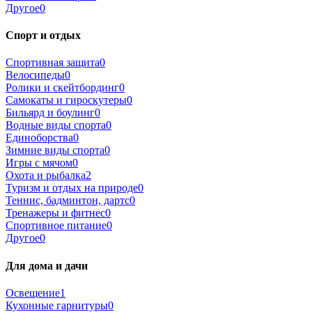
Другое
0
Спорт и отдых
Спортивная защита
0
Велосипеды
0
Ролики и скейтбординг
0
Самокаты и гироскутеры
0
Бильярд и боулинг
0
Водные виды спорта
0
Единоборства
0
Зимние виды спорта
0
Игры с мячом
0
Охота и рыбалка
2
Туризм и отдых на природе
0
Теннис, бадминтон, дартс
0
Тренажеры и фитнес
0
Спортивное питание
0
Другое
0
Для дома и дачи
Освещение
1
Кухонные гарнитуры
0