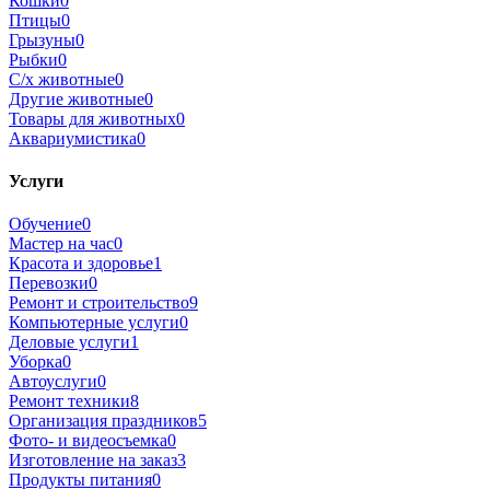
Кошки
0
Птицы
0
Грызуны
0
Рыбки
0
С/х животные
0
Другие животные
0
Товары для животных
0
Аквариумистика
0
Услуги
Обучение
0
Мастер на час
0
Красота и здоровье
1
Перевозки
0
Ремонт и строительство
9
Компьютерные услуги
0
Деловые услуги
1
Уборка
0
Автоуслуги
0
Ремонт техники
8
Организация праздников
5
Фото- и видеосъемка
0
Изготовление на заказ
3
Продукты питания
0